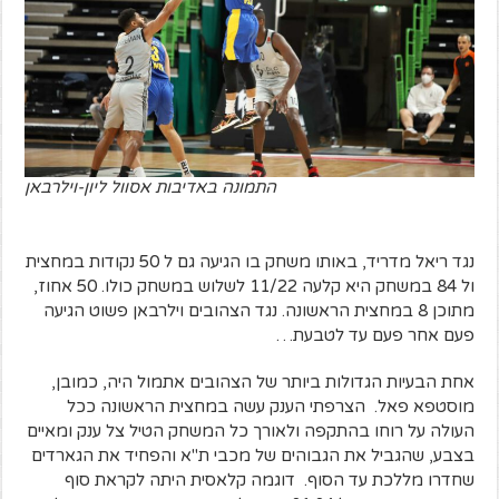
התמונה באדיבות אסוול ליון-וילרבאן
נגד ריאל מדריד, באותו משחק בו הגיעה גם ל 50 נקודות במחצית
ול 84 במשחק היא קלעה 11/22 לשלוש במשחק כולו. 50 אחוז,
מתוכן 8 במחצית הראשונה. נגד הצהובים וילרבאן פשוט הגיעה
פעם אחר פעם עד לטבעת…
אחת הבעיות הגדולות ביותר של הצהובים אתמול היה, כמובן,
מוסטפא פאל. הצרפתי הענק עשה במחצית הראשונה ככל
העולה על רוחו בהתקפה ולאורך כל המשחק הטיל צל ענק ומאיים
בצבע, שהגביל את הגבוהים של מכבי ת"א והפחיד את הגארדים
שחדרו מללכת עד הסוף. דוגמה קלאסית היתה לקראת סוף