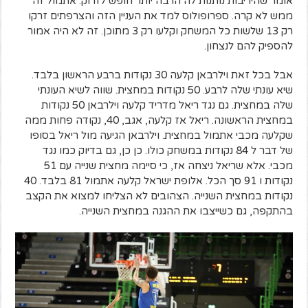
אומר שהיריבות נותנות לה הרבה יותר חופש לזרוק. אתמול זה
ממש לא קרה. ספרופולוס למד את העניין הזה והצרפתים זרקו
רק 13 שלשות כל המשחק וקלעו רק 3 מתוכן. זה לא היה אמור
להספיק להם לנצחון.
אבל בכל זאת וילרבאן קלעה 30 נקודות ברבע הראשון בלבד.
שיא עונתי שלה לרבע. 50 נקודות במחצית. שווה לשיא העונתי
שלה במחצית. גם נגד ריאל מדריד קלעה וילרבאן 50 נקודות
במחצית הראשונה. ריאל אז קלעה, אגב, 40, נקודה פחות ממה
שקלעה מכבי אתמול במחצית. וילרבאן הגיעה מול ריאל בסופו
של דבר ל 84 נקודות במשחק כולו. כן כן, גם בדיוק כמו נגד
מכבי. אלא שריאל ניצחה אז, כי סיימה מחצית שנייה עם 51
נקודות ו 91 סך הכל. אלופת ישראל קלעה אתמול 81 בלבד. 40
נקודות במחצית השנייה. הצהובים לא הצליחו למצוא את הקצב
בהתקפה, גם כשייצבו את ההגנה במחצית השנייה.