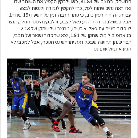
המשחק, במצב של 81:84, כשווילבקין הקפיץ את השומר שלו
ואז ראה נתיב פתוח לסל, כדי להקטין לנקודה ולנסות לבצע
עברה. זה היה רעיון טוב, כי נותר הרבה זמן על השעון (15 שניות).
אבל כשווילבקין חדר הגיע פאל לצבע, ווילבקין היסס, החליק ונוצר
לו כדור ביניים עם פאל. איכשהו, ממצב של שחקן של 2.18
בג'אמפ בול מול שחקן של 1.91, יצא שהכדור נשאר של מכבי,
דבר שנתן תחושה שבכל זאת יתרחש נס חנוכה, אבל למכבי לא
הגיע אתמול שום נס.