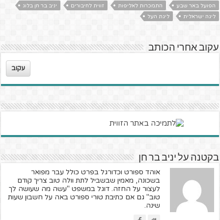
הפועל באר שבע
התמכרות לאליפות
זווית לחיבורים
יניב בר חן בלוג
ליגה ישראלית
ליגת העל
עקוב אחרי הכותב
עקוב
בקטנה על יניב בר חן
אוהד ספורט וכדורגל בפרט כולל עבר מפואר
בשכונה, מאמין שבשביל לתת וולה טוב צריך קודם
לעצור על החזה. דוגל במשפט "עשה מה שעושה לך
טוב" גם אם כתיבת טורי ספורט באה על חשבון שעות
שינה.