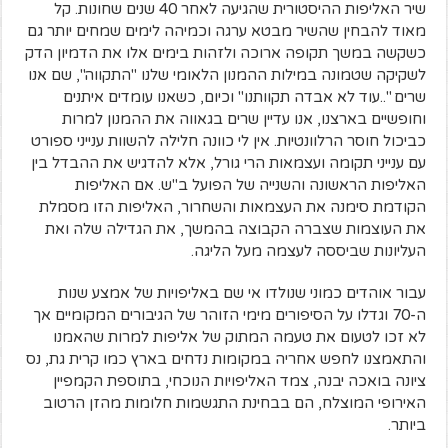
שיר האליפות ההיסטורית שהגיעה לאחר 40 שנים שחונות. קל
מאוד להבחין שהשיר מבטא ערגה וכמיהה לימים שמחים יותר גם
כשקשה במשך תקופה ארוכה ולזהות בימים אלו את הדמיון הדק
לשקיקה שטמונה במילות ההמנון הלאומי שלנו "התקווה", שם אנו
שרים "..עוד לא אבדה תקוותנו" וכיום, כשאנו עומדים איתנים
וחופשיים בארצנו, אנו עדיין שרים בגאווה את ההמנון למרות
כביכול חוסר הרלוונטיות. אין לי כוונה חלילה להשוות ענייני ספורט
עם ענייני תקומה ועצמאות הרי גורל, אלא להדגיש את ההבדל בין
האליפות הראשונה והשנייה של הפועל ב"ש. אם האליפות
הקודמת סימנה את העצמאות והשחרור, האליפות הזו מסמלת
את העוצמות שצברה הקבוצה בהמשך, את הגדילה שלה ואת
העליונות שביססה לעצמה מעל הליגה.
עבור אוהדים כמוני שנולדו אי שם באליפויות של אמצע שנות
ה-70 וגדלו על הסיפורים מימי הזוהר של הגיבורים המקומיים אך
לא זכו לטעום את טעמה המתוק של אליפות למרות שהאמנו
והתאמצנו לחפש אחריה במקומות נדחים בארץ כמו קרית גת, נס
ציונה בואכה יבנה, צמד האליפויות הנוכחי, בתוספת הקמפיין
האירופי המוצלח, הם בבחינת התגשמות חלומות מהזן הרטוב
ביותר.