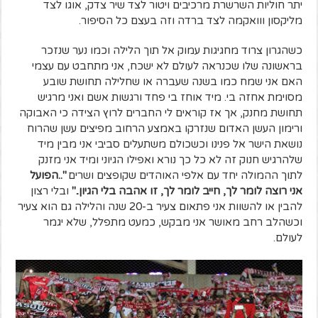
יתר חוליות השרשרת מרכיבים ויטור לצד שיר צדק, אוגו לצד
מליקסון ווואקמה לצד ברדה וזה בעצם כל הסיפור.
כשהגרון צרוד מחגיגות עמוק אל תוך הלילה וכמו נער שנזכר
בראשונה שלו שכנראה לעולם לא ישכח, אני מתחבט עם עצמי
האם אני שמח כמו בשנה שעברה או שחלילה תחושת שובע
מסוימת אחזה בי. מיד אוחז בי פחד ורגשות אשם ואני מרגיש
תחושת מחנק, אך אז קוראים לי החברים לרוץ הצידה כי האבוקה
ורימון העשן האדום שנזרקו באמצע הרחוב מפיצים עשן שהרוח
נושאת הישר אל פנינו וכשכולם משתעלים סביבי אני מבין מיד
שלהרגיש חנוק זה לא כל כך נורא ואפילו הגיוני ומיד אני מזנק
לתוך ההמולה יחד עם אלפי האוהדים שקופצים ושרים
"..הפועל
אני רוצה לומר לך, חייב לומר לך, זו אהבה בלי הגיון.."
ובלי רצון
להבין או להשוות אני פתאום צעיר ב-20 שנה והלילה גם הוא צעיר
וכשהלב רחב מאושר אני מבקש, כמעט מתפלל, שלא יגמר
לעולם.