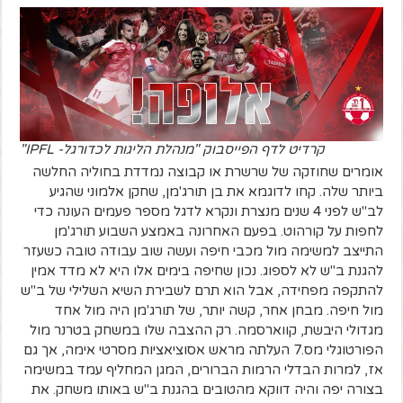
קרדיט לדף הפייסבוק "מנהלת הליגות לכדורגל- IPFL"
אומרים שחוזקה של שרשרת או קבוצה נמדדת בחוליה החלשה
ביותר שלה. קחו לדוגמא את בן תורג'מן, שחקן אלמוני שהגיע
לב"ש לפני 4 שנים מנצרת ונקרא לדגל מספר פעמים העונה כדי
לחפות על קורהוט. בפעם האחרונה באמצע השבוע תורג'מן
התייצב למשימה מול מכבי חיפה ועשה שוב עבודה טובה כשעזר
להגנת ב"ש לא לספוג. נכון שחיפה בימים אלו היא לא מדד אמין
להתקפה מפחידה, אבל הוא תרם לשבירת השיא השלילי של ב"ש
מול חיפה. מבחן אחר, קשה יותר, של תורג'מן היה מול אחד
מגדולי היבשת, קווארסמה. רק ההצבה שלו במשחק בטרנר מול
הפורטוגלי מס.7 העלתה מראש אסוציאציות מסרטי אימה, אך גם
אז, למרות הבדלי הרמות הברורים, המגן המחליף עמד במשימה
בצורה יפה והיה דווקא מהטובים בהגנת ב"ש באותו משחק. את