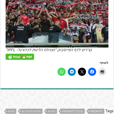
קרדיט לדף הפייסבוק "מנהלת הליגות לכדורגל- IPFL"
לשתף
Tags
HAZAVIT
HAZAVIT.CO.IL
הזווית
הזווית לחיבורים
הזוית