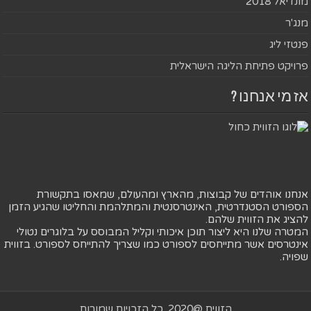
מונדיאל 2018
מנג'ר
פנטזי ליג
פרויקט פתיחת הליגה הישראלית
אז מי אנחנו ?
אנחנו אוהדים של קבוצות, מהארץ ומהעולם, שמאסו בתקשורת
הספורט הסטנדרטית, האינטרסנטית והמתלהמת והחליטו שהגיע הזמן
להציג את הזווית שלהם.
המטרה שלנו היא ליצור תוכן איכותי וקליל המבוסס על בלוגרים נטולי
אינטרסים אשר מתייחסים לספורט כמו שצריך להתייחס לספורט. בזווית
שפויה.
הזווית @2020. כל הזכויות שמורות