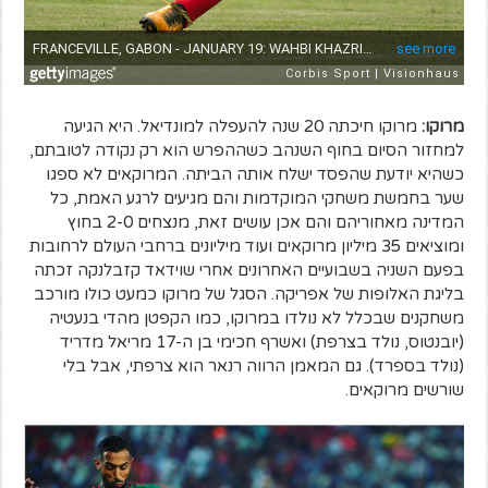
מרוקו:
מרוקו חיכתה 20 שנה להעפלה למונדיאל. היא הגיעה
למחזור הסיום בחוף השנהב כשההפרש הוא רק נקודה לטובתם,
כשהיא יודעת שהפסד ישלח אותה הביתה. המרוקאים לא ספגו
שער בחמשת משחקי המוקדמות והם מגיעים לרגע האמת, כל
המדינה מאחוריהם והם אכן עושים זאת, מנצחים 2-0 בחוץ
ומוציאים 35 מיליון מרוקאים ועוד מיליונים ברחבי העולם לרחובות
בפעם השניה בשבועיים האחרונים אחרי שוידאד קזבלנקה זכתה
בליגת האלופות של אפריקה. הסגל של מרוקו כמעט כולו מורכב
משחקנים שבכלל לא נולדו במרוקו, כמו הקפטן מהדי בנעטיה
(יובנטוס, נולד בצרפת) ואשרף חכימי בן ה-17 מריאל מדריד
(נולד בספרד). גם המאמן הרווה רנאר הוא צרפתי, אבל בלי
שורשים מרוקאים.