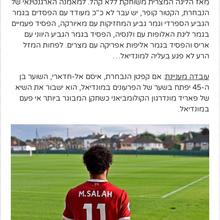
מאז הליגה המצרית משוחקת ללא קהל. למאמנה הארגנטינאי של
הנבחרת, הקטור קופר, יש עבר לא כ"כ מעודד עם הפסדים בגמר
הגביע הספרדי וגמר גביע המחזיקות עם מאיורקה, הפסיד פעמיים
בגמר ליגת האלופות עם ולנסיה, הפסיד בגמר הגביע היווני עם
אריס והפסיד בגמר אליפות אפריקה עם מצרים. לפחות המזל
הרע לא פגע בעליה למונדיאל…
עובדה מעניינת
: אם קפטן הנבחרת, איסם אל-חדארי, השוער בן
ה-45 יפתח בשער של הפרעונים במונדיאל, הוא ישבור את השיא
של פאריד מונדרגון הקולומביאני כשחקן המבוגר ביותר אי פעם
במונדיאל.