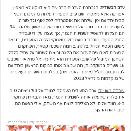
ערב הסעודית:
הנבחרת הערבית הרביעית היא דווקא לא מצפון
אפריקה אלא מאסיה, שם ערב הסעודית עלתה מהמקום השני
בבית יחד עם יפן ושלחה את אוסטרליה לפלייאוף נגד סוריה.
לסעודים זה כבר מונדיאל חמישי. במונדיאל הראשון שלהם ב94'
הם הצליחו להעפיל לשמינית הגמר, אך נעצרו על ידי שבדיה.
הסגל הסעודי מורכב כמעט כולו משחקני הליגה הסעודית, כנראה
משום הכסף הגדול בליגה. בדומה לשכנה קטאר, השחקנים
הצעירים לא רוצים לעזוב את הליגה ורוצים לשמור על עתיד כלכלי.
השחקן המוביל של ערב הסעודית הוא מוחמד אל סחלאווי שכבש
16 שערים במוקדמות, מה שמציב אותו במקום הראשון ביחד עם
לבנדובסקי וחליל (איחוד האמירויות) במלכות השערים העולמית
של מוקדמות מונדיאל 2018
עובדה מעניינת
: ערב הסעודית העפילה למונדיאל 94' וניצחה 1-0
את בלגיה שהעלה אותה לשמינית הגמר, מאז הנבחרת שיחקה
ב-3 מונדיאלים ולא הצליחה לנצח אף משחק, אולי הפעם הם
ישברו את הרצף…
Embed from Getty Images