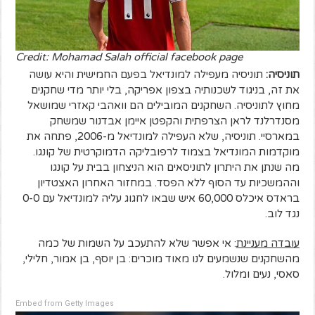
Credit: Mohamad Salah official facebook page
תוניסיה:
תוניסיה מעפילה למונדיאל בפעם החמישית והיא עושה
את זה, בניגוד לשכנותיה בצפון אפריקה, בלי יותר מדי שחקנים
מחוץ לתוניסיה. השחקנים המובילים הם וואהבי קאזרי שמושאל
מסנדרלנד לראן הצרפתית והקפטן איימן אבדנור שמשחק
במארסיי. תוניסיה, שלא העפילה למונדיאל מ-2006, פתחה את
מוקדמות המונדיאל בצמוד לרפובליקה הדמוקרטית של קונגו.
מה שנתן את היתרון לתוניסאים הוא הניצחון בבית על קונגו
וההמשכיות עד הסוף ללא הפסד. במחזור האחרון האצטדיון
בראדס איכלס 60,000 איש שבאו לחגוג עליה למונדיאל עם 0-0
נגד לוב.
עובדה מעניינת
: אי אפשר שלא להתעכב על השמות של כמה
מהשחקנים שנשמעים לנו מאוד מוכרים: בן יוסף, בן אמור, חלילי,
סאסי, נעים ומלול.
Embed from Getty Images