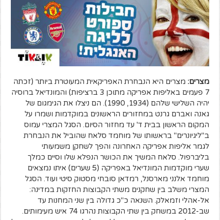
מצרים:
מצרים היא הנבחרת האפריקאית המעוטרת ביותר (זכתה
7 פעמים באליפות אפריקה מתוכן 3 ברציפות) והמונדיאל ברוסיה
יהיה השלישי שלהם (1934, 1990). הם ניצלו את הגימגום של
גאנה ואברם גרנט במחזורים הראשונים במוקדמות ושמרו על
המקום הראשון בבית ד' עד מחזור הסיום. הסגל המצרי עמוס
ב"ליגיונרים" בראשותו של מוחמד סלאח שהוביל את הנבחרת
לגמר אליפות אפריקה האחרונה והפך לשחקן משמעותי
בליברפול. סלאח המשיך את הכושר הנפלא שלו וסיים כמלך
שערי מוקדמות המונדיאל באפריקה (5 שערים) איתו נמצאים
מוחמד אלנני מארסנל, רמדאן סובחי מסטוק סיטי ועוד. הסגל
המצרי משלב בין שחקנים משתי הקבוצות החזקות במדינה:
אל-אהלי וזמאלק. השנאה כ"כ גדולה בין שני המחנות עד
שב-2012 במשחק בין שתי הקבוצות נהרגו 74 איש מעימותים.