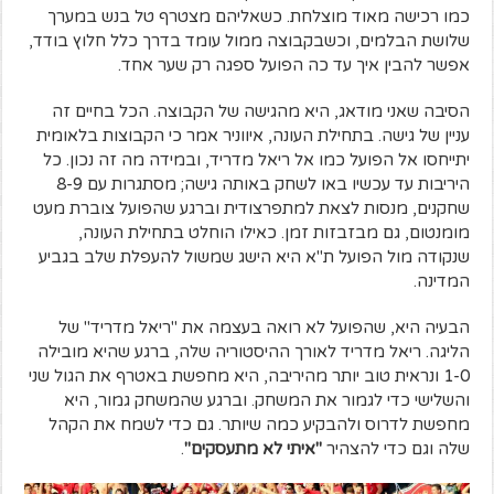
כמו רכישה מאוד מוצלחת. כשאליהם מצטרף טל בנש במערך
שלושת הבלמים, וכשבקבוצה ממול עומד בדרך כלל חלוץ בודד,
אפשר להבין איך עד כה הפועל ספגה רק שער אחד.
הסיבה שאני מודאג, היא מהגישה של הקבוצה. הכל בחיים זה
עניין של גישה. בתחילת העונה, איווניר אמר כי הקבוצות בלאומית
יתייחסו אל הפועל כמו אל ריאל מדריד, ובמידה מה זה נכון. כל
היריבות עד עכשיו באו לשחק באותה גישה; מסתגרות עם 8-9
שחקנים, מנסות לצאת למתפרצודית וברגע שהפועל צוברת מעט
מומנטום, גם מבזבזות זמן. כאילו הוחלט בתחילת העונה,
שנקודה מול הפועל ת"א היא הישג שמשול להעפלת שלב בגביע
המדינה.
הבעיה היא, שהפועל לא רואה בעצמה את "ריאל מדריד" של
הליגה. ריאל מדריד לאורך ההיסטוריה שלה, ברגע שהיא מובילה
1-0 ונראית טוב יותר מהיריבה, היא מחפשת באטרף את הגול שני
והשלישי כדי לגמור את המשחק. וברגע שהמשחק גמור, היא
מחפשת לדרוס ולהבקיע כמה שיותר. גם כדי לשמח את הקהל
שלה וגם כדי להצהיר
"איתי לא מתעסקים"
.