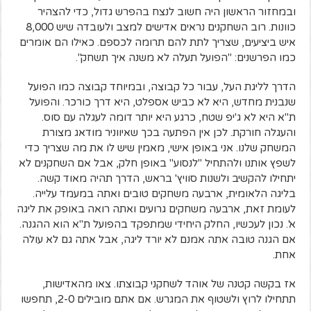
ובמחזור הראשון היה חשוב לנצח בהפרש גדול, כדי להצהיר
כוונות. רוב השחקנים נראים אדישים למצב ולעובדה שיש 8,000
איש ביציעים, שצריך לתת להם תרומה לכספם. כאילו הם אומרים
כמו הפרשנים: "הפועל תעלה לא משנה איך תשחק".
הדרך לליגת העל, עבור כל קבוצה, ובמיוחד קבוצה כמו הפועל
שנבנית מחדש, היא לא כביש אספלט, היא דרך כורכר. והפועל
ת"א היא לא ג'יפ שטח, כרגע היא יותר דומה לעגלה עם סוס.
והעגלה חורקת. לכן אין הפתעה בכך שאיווניר מודאג מצורת
המשחק שלנו. אני באופן אישי, מאמין שיש לו את מה שצריך כדי
לשפץ אותנו ולהתחיל "לנסוע" באופן חלק, אבל אם השחקנים לא
יתחילו להקשיב ולשנות סוויץ' בראש, הדרך תהיה מאוד קשה.
בליגה הלאומית, ארבעה משחקים טובים ואתה במעמד עלייה.
לעומת זאת, ארבעה משחקים גרועים ואתה רואה באופק את ליגה
א'. נכון לעכשיו, החלק היחידי שמתפקד בהפועל ת"א הוא ההגנה.
אם הגנה טובה אתה אמנם לא יורד ליגה, אבל אתה גם לא עולה
אחת.
אז בקשה קטנה של אוהד לשחקני קבוצתו. צאו מהאדישות,
תתחילו לרוץ ולשטוף את המגרש. אם אתם מובילים 2-0, תחפשו