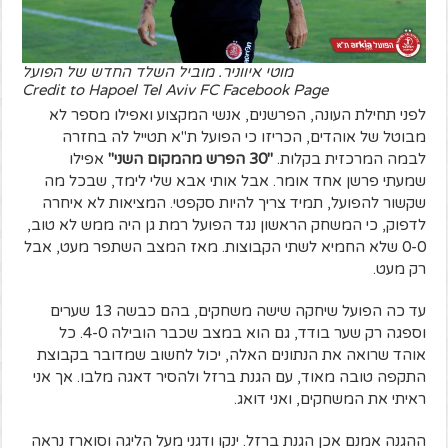
מוטי איווניר. מוביל השלד החדש של הפועל
Credit to Hapoel Tel Aviv FC Facebook Page
לפני תחילת העונה, הפרשנים, אנשי המקצוע ואפילו מספר לא
מבוטל של אוהדים, הכריזו כי הפועל ת"א תטייל לה בחזרה
לבמה המרכזית בקלות.
"30 הפרש מהמקום השני"
אפילו
שמעתי פרשן אחד אומר. אבל אותי אבא שלי לימד, שבכל מה
שקשור להפועל, תמיד צריך להיות סקפטי. המציאות לא איחרה
לדפוק, כי המשחק הראשון נגד הפועל רמת גן היה ממש לא טוב,
0-0 שלא החמיא לשתי הקבוצות. מאז המצב השתפר מעט, אבל
רק מעט.
עד כה הפועל שיחקה שישה משחקים, בהם כבשה 13 שערים
וספגה רק שער בודד, גם הוא במצב שכבר הובילה 4-0. כל
אוהד שרואה את הנתונים האלה, יכול לחשוב שמדובר בקבוצת
התקפה טובה מאוד, עם הגנת ברזל ולהסיר דאגה מלבו. אך אני
ראיתי את המשחקים, ואני דואג.
ההגנה אמנם אכן הגנת ברזל. ינקו ודגני מעל הליגה וסוארז נראה