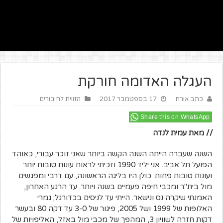
העגלה האדומה חורקת
כתב אורח
17 בספטמבר 2017
הזווית לחיבורים
Share this on WhatsApp
// מאת עמית לנדה
השנה שעברה הייתה השנה הקשה ביותר שאני זוכר עבורי, כאוהד
הפועל תל אביב. אני יליד 1990 וזכיתי לראות עונות טובות יותר
ועונות טובות פחות. כולן היו בליגה הראשונה, עם דרבי ומפגשים
מול בית"ר ומכבי חיפה פעמיים בשנה ויותר. עד הרגע האחרון,
האמנתי שיקרה נס ונישאר. הייתי עד לניסים בכדורגל; גמרי
האלופות של 1999 ושל 2005, פיגור של 3-0 עד דקה 80 ובעשר
דקות חזרה לשוויון 3, המהפך של מכבי מול באזל, האליפויות של