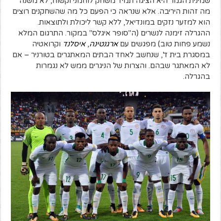
שמינית הגמר היא הציגה תמיד משחק לוחמני וקשוח, לא משנה
מה זהות היריבה. אלא שנראה כי הפעם כל מה שהשחקנים רוצים
הוא למזער נזקים במונדיאל, ללא קשר ליכולת ולתוצאות.
ההגרלה זימנה לנשרים (ה"סופר איגלס" במקור. התרגום המלא
נשמע פחות טוב) מפגשים עם
ארגנטינה
,
איסלנד
וקרואטיה
במסגרת בית ד', שנחשב לאחד הבתים המאתגרים בטורניר – אם
לא המאתגר שבהם. והצרות של הניגרים ממש לא נגמרות
בהגרלה.