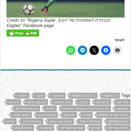
הנבחרת האופנתית של הקיץ. Credit to "Nigeria Super
Eagles" Facebook page
לשתף
Tags
HAZAVIT
HAZAVIT.CO.IL
איהנהצ'ו
איוובי
איסלנד
אפריקה
ארגנטינה
בית ד'
בלוג ספורט
ג'ון אובי מיקל
ג'ון אוגו
גונארסון
הבית של אוהדי הספורט בישראל
הזווית
הזווית למונדיאל
הזווית מונדיאל 2018
הזוית
הנשרים
הסופראיגלס
ויקטור מוזס
מונדיאל 2018
מונדיאל רוסיה
מישה טורין בלוג
נבחרת ניגריה
ניגריה
ניגריה מונדיאל
נשרים
ספיישל מונדיאל
קרואטיה
רוסיה 2018