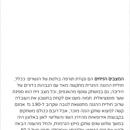
המצבים הנייחים
הם נקודת תורפה בולטת של הנשרים. ככלל,
חוליית ההגנה הניגרית מתקשה מאד עם הגבהות כדורים של
היריבה, גם במשחק שוטף מהאגפים, וכל מצב נייח הוא ספיגת
שער פוטנציאלית. תמוה מעט אם לקחת בחשבון את העובדה
שרוב חוליית ההגנה מתנשאת לגובה שקרוב ל-1.90 מ'. אמנם
קשה למצוא שחקן הגנה מוכר, אבל רובם ככולם משחקים
בקבוצות אירופאיות מהדרג השני והשלישי: לאון באלוגון היה
במשך שלוש שנים שחקן מיינץ הגרמנית, והחל מהעונה הבאה
ילבש את מדי ברייטון; אלדרסון אצ'ייג'ילה סופר מעל ל-60