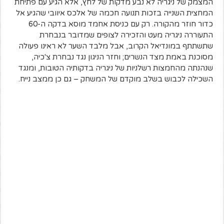
המצמק של ניגריה לא נבע מדקות של לחץ, אלא הגיע עם פתיחת
המחצית השנייה בזכות תנועה חכמה של אלכס איוובי שהגיע אל
כדור חוזר מהקורה. רק עם כניסת אחמד מוסא בדקה ה-60
התעוררה ניגריה מעט והזכירה לצופים שמדובר בנבחרת
שתשתתף במונדיאל הקרוב, אבל מלבד השער לא ראינו פעולה
מסוכנת באמת מצד הנשרים; וחזר הניגון נגד נבחרת צ'כיה,
שנהנתה מהחמצות רשלניות של ניגריה בדקותיה הטובות, ומנגד
השכילה לכבוש בשלב מוקדם של המשחק – גם כן ממצב נייח.