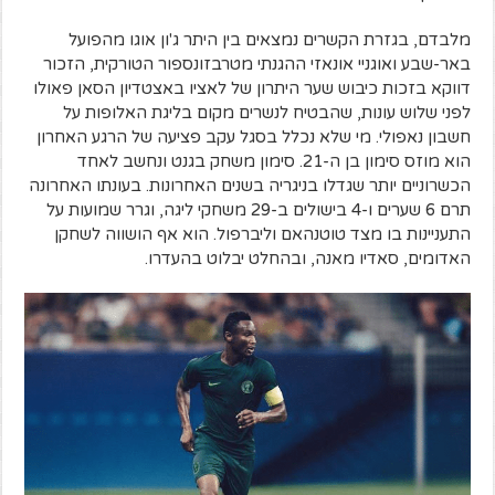
מלבדם, בגזרת הקשרים נמצאים בין היתר ג'ון אוגו מהפועל
באר-שבע ואוגניי אונאזי ההגנתי מטרבזונספור הטורקית, הזכור
דווקא בזכות כיבוש שער היתרון של לאציו באצטדיון הסאן פאולו
לפני שלוש עונות, שהבטיח לנשרים מקום בליגת האלופות על
חשבון נאפולי. מי שלא נכלל בסגל עקב פציעה של הרגע האחרון
הוא מוזס סימון בן ה-21. סימון משחק בגנט ונחשב לאחד
הכשרוניים יותר שגדלו בניגריה בשנים האחרונות. בעונתו האחרונה
תרם 6 שערים ו-4 בישולים ב-29 משחקי ליגה, וגרר שמועות על
התעניינות בו מצד טוטנהאם וליברפול. הוא אף הושווה לשחקן
האדומים, סאדיו מאנה, ובהחלט יבלוט בהעדרו.