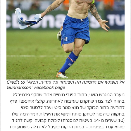
אל תופתעו אם התמונה הזו תשוחזר נגד ניגריה. Credit to "Aron
Gunnarsson" Facebook page
מעבר המגרש השני, בחוד הניגרי מצויים צמד שחקני פרמיירליג
בהווה לצד צמד שחקנים שעזבוה לאחרונה. קלצ'י איהנאצ'ו פרץ
לתודעה בתור הג'וקר של מנצ'סטר סיטי ועבר ללסטר סיטי
בתקווה שיהפוך לשחקן פותח וימנף את היעילות המדהימה שלו
(10 שערים מ-14 בעיטות למסגרת) ליכולת קבועה. קשה להגיד
שהוא עמד בציפיות – כמות הדקות שקיבל לא גדלה משמעותית