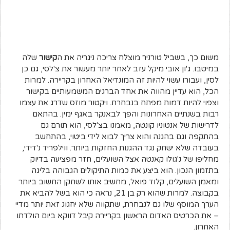
משום כך, בשביל טורניר מוצלח צריכה ניגריה את ה
קישור
שלה
במיטבו. ג'ון אובי מיקל עזב לאחר יותר מעשור את צ'לסי, גם כן
לסין, ועבורו עשוי להיות זה המונדיאל האחרון בקריירה. למרות
הכל, הוא עדיין מהווה את אחד הברגים המשמעותיים בקישור
וצפוי להיות דמות מפתח בנבחרת. ויקטור מוזס שדרג את עצמו
רבות בשנתיים האחרונות והפך לבאנקר באגף ימין. בהתאם
לדרישות של אנטוניו קונטה, מאמנו בצ'לסי, הוא תורם גם
בהתקפה וגם בהגנה והוא צריך לבוא לידי ביטוי, בהתחשב
בעובדה שלא ישחק נגד ההגנות החזקות ביותר. ווילפריד נ'דידי,
מחליפו של נ'גולו קאנטה אצל השועלים, חזר מפציעה בדיוק
בתזמון הנכון. הוא ביצע את כמות התיקולים הגבוהה בליגה
ומאמן השועלים, קלוד פואל, מחשיב אותו לשחקן החשוב ביותר
בקבוצה. למרות שהוא רק בן 21, נראה כי הוא בשל להביא את
הערך המוסף שלו גם לנבחרת, שתקווה שלא יחגוג זאת יותר מדיי
– את הכרטיס האדום הראשון בקריירה קיבל דווקא ביום הולדתו
האחרון.