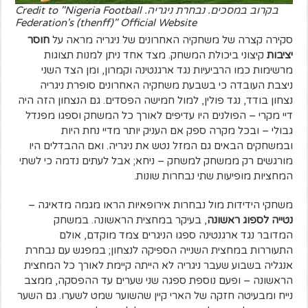
בקרוב במסכים. נבחרת ניגריה. Credit to "Nigeria Football
Federation's (thenff)" Official Website
סקירה קצרה של משחקיה האחרונים של ניגריה מראה על
חוסר
יציבות
קיצוני ביכולת המשחק. מצד אחד ניתן למנות תצוגות
מרשימות כמו הרביעיות נגד ארגנטינה וקמרון, ומן הצד השני
ניצבת העובדה כי בשבעת משחקיה האחרונים סופרת ניגריה
נצחון בודד, נגד פולין, למול חמישה הפסדים. גם הנצחון הזה היה
דיי מקרי – הפולנים היו עדיפים לאורך כל המשחק וספגו מפנדל
גבולי – ובכל מקרה ספק אם העניק יותר מדיי נחת היות
ובמשחקים הבאים גם המזל נטש את ניגריה. ואם ההבדלים היו
מורגשים רק ממשחק למשחק – ניחא; אבל לעתים נדמה כי לשתי
המחציות מופיעות שתי נבחרות שונות.
משחקי הידידות מול נבחרות אירופאיות הראו מגמה מדאיגה –
נטייה לספוג ראשונה
, בעיקר במחצית הראשונה. במשחק
המדובר נגד ארגנטינה ספגו הניגרים צמד מוקדם, אולם
התעוררות במחצית השנייה הספיקה לנצחון; במפגש עם נבחרת
אנגליה בשבוע שעבר ניגריה לא הייתה קיימת לאורך כל המחצית
הראשונה – ופעם נוספת ספגה שני שערים עד ההפסקה, ממצב
נייח ומבעיטה חזקה של הארי קיין שהשוער שמט לשערו. גם השער