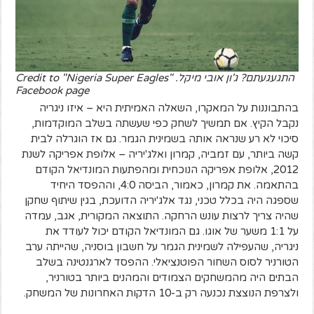
התגעגעתם? ג'ון אובי מיקל. Credit to "Nigeria Super Eagles"
Facebook page
בהתבוננות על המאקרו, השאלה האמיתית היא – איזו ניגריה
נקבל הקיץ. אם תמשיך לשחק כפי שעשתה בשלב המוקדמות,
סיכוי לא רע שנראה אותה בשמינית הגמר. גם אז הוגרלה לבית
קשה ביותר, עם זמביה, קמרון ואלג'יריה – אלופת אפריקה לשנת
2012, אלופת אפריקה הנוכחית ומהפתעות המונדיאל הקודם
בהתאמה. את קמרון, כאמור, הביסה 4:0, וההפסד היחיד
שספגה היה בכלל טכני, נגד אלג'יריה הדועכת, בגין שיתוף שחקן
שהיה צריך לרצות עונש הרחקה. התוצאה המקורית, אגב, עמדה
על 1:1 משער של אוגו. גם המונדיאל הקודם יכול לעודד את
ניגריה, שהעפילה לשמינית הגמר על חשבון בוסניה, שהייתה ערב
הטורניר לסוס השחור הפוטנציאלי. ההפסד לארגנטינה בשלב
הבתים היה מהמשחקים הצמודים והמהנים ביותר בטורניר,
ולצרפת הנוצצת נכנעה רק ב-10 הדקות האחרונות של המשחק.