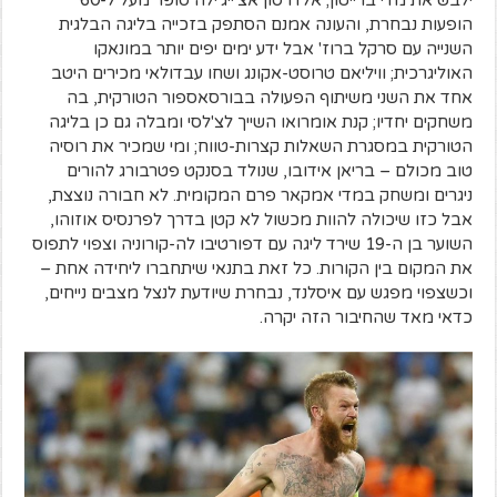
הופעות נבחרת, והעונה אמנם הסתפק בזכייה בליגה הבלגית
השנייה עם סרקל ברוז' אבל ידע ימים יפים יותר במונאקו
האוליגרכית; וויליאם טרוסט-אקונג ושחו עבדולאי מכירים היטב
אחד את השני משיתוף הפעולה בבורסאספור הטורקית, בה
משחקים יחדיו; קנת אומרואו השייך לצ'לסי ומבלה גם כן בליגה
הטורקית במסגרת השאלות קצרות-טווח; ומי שמכיר את רוסיה
טוב מכולם – בריאן אידובו, שנולד בסנקט פטרבורג להורים
ניגרים ומשחק במדי אמקאר פרם המקומית. לא חבורה נוצצת,
אבל כזו שיכולה להוות מכשול לא קטן בדרך לפרנסיס אוזוהו,
השוער בן ה-19 שירד ליגה עם דפורטיבו לה-קורוניה וצפוי לתפוס
את המקום בין הקורות. כל זאת בתנאי שיתחברו ליחידה אחת –
וכשצפוי מפגש עם איסלנד, נבחרת שיודעת לנצל מצבים נייחים,
כדאי מאד שהחיבור הזה יקרה.