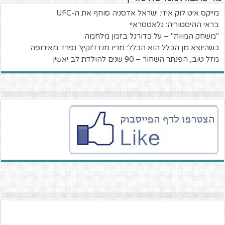
מייקס איט לוק איזי: ישראל אדסניה סוחף את ה-UFC
בראי ההיסטוריה: גלאטסראיי
"משחק המוות" – על כדורגל בזמן מלחמה
כשהיוצא מן הכלל הוא הכלל: מריו מנדז'וקיץ' נפרד מאירופה
מזל טוב, הפנתר השחור – 90 שנים להולדת לב יאשין