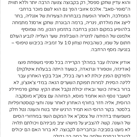
והוא עדיין שחקן ספסל, רק בקבוצה צנועה הרבה יותר וללא תווית
ה"סופר-סאב". אלכס איוובי הפך גם הוא לשם מוכר ברחבי
הממלכה, ולאחר הופעות בנבחרות הצעירות של אנגליה, בחר
לייצג את מולדתו, ניגריה, ברמה הבוגרת. שחקן ארסנל מתמחה
בלהופיע במקום הנכון ברחבה בתזמון הנכון, מה שמוסיף
אלמנט של הפתעה לניגריה השבלונית. שער העלייה לגביע העולם
חתום על שמו, כשהבטיח נצחון 1:0 על זמביה בכיבוש טיפוסי –
בנגיעה מסף הרחבה.
אודיון איגהלו עבר במהלך הקריירה בכל סניפי משפחת פוצו
(אודינזה, ווטפורד וגרנאדה, כשעוד הייתה בבעלות איטלקית)
ולפרקים הפגין יכולת לא רעה בכלל, אבל בקיץ האחרון עבר
לליגה הסינית. למרות תפוקת השערים הנאה במדי צ'אנצ'ון, לא
ברור באיזה כושר ובאיזו יכולת נקבל אותו הקיץ. שחקן פרמיירליג
לשעבר נוסף הוא אחמד מוסא, המזוהה עם צסק"א מוסקבה
הרוסית, אליה חזר בחורף האחרון לאחר עונה וחצי קטסטרופליות
בלסטר. בקור הרוסי הוא תמיד הרגיש יותר בנוח והעונה נטל חלק
משמעותי בדהירה של צסק"א אל המקום השני במחזורי הסיום
של העונה. קשה להצביע על מישהו יציב מביניהם ויכולתם תלויה
לא מעט בסביבה ובחבריהם לקבוצה. לא ברור האם הם יכולים
להוביל נבחרת שלמה על במה כה גדולה.