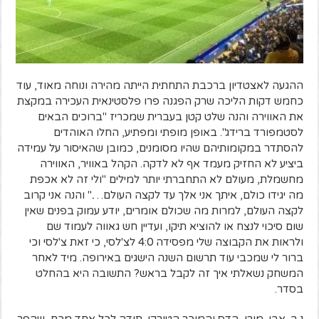
ההגעה לאצטדיון ברכבת התחתית הייתה מהירה ונוחה מאוד, עוד
כחמש דקות הליכה שרק הפגנה פרו פלסטינאית העכירה במקצת
את האווירה והנה שלט קטן בעברית שמכריז "ברוכים הבאים
לסטמפורד ברידג". באופן מופתי ומפתיע, החלו האוהדים
להסתדר במקומותיהם שהיו מסומנים, כמובן שהאיסור על עמידה
ביציע לא החזיק מעמד אף לא לדקה. הקהל באוויר, האווירה
מחשמלת, מעולם לא התחברתי יותר למילים "ולי זה לא אכפת
מה יגידו כולם, איתך אני אלך עד לקצה העולם…." והנה אני קרוב
לקצה העולם, למרות מה שכולם אומרים, יודע עמוק בפנים שאין
שום סיכוי לנצח או להוציא תיקו, ועדיין חש גאווה לעמוד שם
ולראות את הקבוצה שלי מפסידה 4:0 לצ'לסי, כי זאת צ'לסי וכי
ברור לי שמכבי עוד תרשום השנה הישגים באירופה. מיד לאחר
המשחק נשאלתי איך זה לקבל בראש? התשובה היא בהחלט
בסדר.