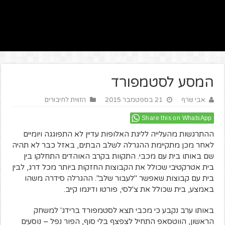
המסע לסטמפורד
אבי שרף
21 בספטמבר 2015
הזווית לחיבורים
Share this on WhatsApp
ההתרגשות מהעלייה לליגת האלופות עדיין לא התפוגגה ויומיים
לאחר מכן מתקיימת ההגרלה לשלב הבתים, באזל כבר לא תהיה
שם באותו בית עם מכבי. התקוות בקרב האוהדים התחלקו בין
בית אטרקטיבי שכולל את הקבוצות החזקות ביותר מכל דרג, לבין
בית עם קבוצות שאפשר "לעבור שלב". ההגרלה סידרה משהו
באמצע, בית שכולל את צ'לסי, פורטו ודינמו קייב.
באותו ערב נקבע כי מכבי תצא לסטמפורד ברידג' למשחק
הראשון, הווטסאפ התחיל לצפצף בלי סוף, הפור נפל – נוסעים