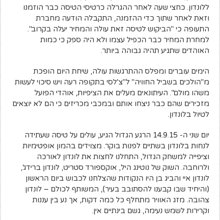
ללונדון. כחצי שעה לאחר ההגרלה כרטיסי הטיסה כבר הוזמנו
וזאת לאחר שתוך כדי ההזמנה, התקבלה הודעה מחברת
התעופה כי "הביקוש לטיסה זאת עולה והמחיר יעלה בקרוב".
למחרת המחיר כבר הכפיל עצמו ולא היה ספק כי כמות
האוהדים שתגיע תהיה גבוהה ביותר.
הימים עוברים ומפלס ההתרגשות עולה, שיחת היום הופכת
מ"הולכים בשביל החוויה" ל"צ'לסי בתקופה רעה ויש סיכוי לעשות
משהו מולם". העיתונאים מעלים את הציפיות, אוהדי הפועל
מזכירים שהם כבר ניצחו אותם ובמכבי מכריזים כי הם לא יוצאים
לטיול בלונדון.
יום שני ה- 14.9.15 הרגע הגדול הגיע, עולים על טיסה שעתידה
לנחות בלונדון בשתיים לפנות בוקר. מצוידים בהמון אופטימיות
וציפייה למשחק הגדול, התחלנו לחצות את לונדון לאורכה
ולרוחבה. השוק של נוטינג היל, אוקספורד סטריט, לונדון ברידג',
לונדון איי והביג בן היו הנקודות שהצלחנו לכבוש ביום הראשון
(והיחיד שבו קבענו להסתובב בעיר), המשותף לכולם – לונדון
צהובה. מזג האוויר מתחלף כל כמה דקות, אך נע בין עננות
וקרירות לשמש נעימה, גשם בינתיים אין.