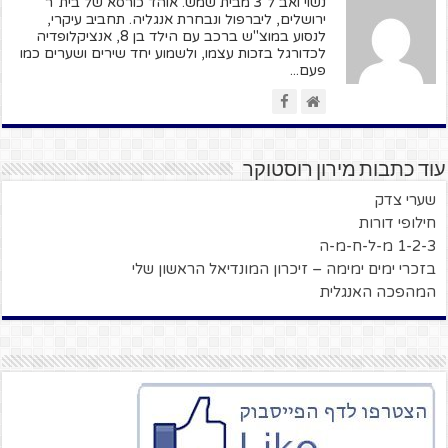
נשוי ואב ל 3 מבית שמש. אוהד כורסא של בית"ר
ירושלים, ליברפול ונבחרת אנגליה. תחביב עיקרי,
לנסוע במוצ"ש ברכב עם הילד בן 8, אנציקלופדיה
לכדורגל בזכות עצמו, ולשמוע יחד שירים ושערים כמו
פעם...
עוד כתבות מירון רוסטוקר
שערי צדק
חילופי דורות
1-2-3 מ-ל-ח-מ-ה
בזכרי ימים ימימה – זיכרון המונדיאל הראשון שלי
המהפכה האנגלית