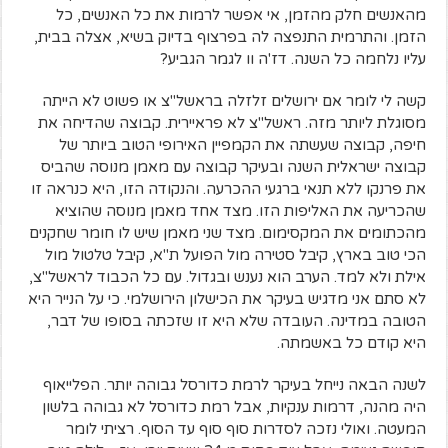
מהאנשים חלק מהזמן, אי אפשר לרמות את כל האנשים, כל
הזמן. והתרמית התנפצה לה בפרצוף בדיוק בשיא, אצלה בבית,
עליו נלחמה כל השנה. דז'ה וו לגמר הגביע?
קשה לי לומר אם ירושלים זלזלה בראשל"צ או פשוט לא הייתה
מסוגלת ליותר מזה. ראשל"צ לא פראיירית. קבוצה שהדיחה את
חיפה, קבוצה שעשתה את הקמפיין האירופי הטוב ביותר של
קבוצה ישראלית השנה ובעיקר קבוצה עם מאמן מנוסה שהביס
את פרנקו ללא תנאי ברגעי ההכרעה. והנקודה הזו, היא כנראה זו
שהכריעה את האליפות הזו. מצד אחד מאמן מנוסה שהוציא
מהכתומים את המקסימום. מצד שני מאמן שיש לו חומר שחקנים
הכי טוב בארץ, קיבל סטירה מול הפועל ת"א, קיבל טלטול מול
אילת ולא למד. הערב הוא נענש ובגדול. עם כל הכבוד לראשל"צ,
לא סתם אני מדגיש בעיקר את הכישלון הירושלמי. כי על הנייר היא
הטובה במדינה. העובדה שלא היא זו שזכתה בסופו של דבר,
היא קודם כל באשמתה.
לשנה הבאה נייחל בעיקר לרמת כדורסל גבוהה יותר. הפלייאוף
היה מהנה, דרמות ענקיות, אבל רמת כדורסל לא גבוהה בלשון
המעטה. ואולי נזכה לסדרות סוף סוף עד הסוף. רציתי לומר