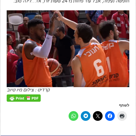
חופשה נעימה, אבל עוד פחות מ 24 שעות יורו, אז…לילה טוב.
קרדיט : צילום מיו טיוב
לשתף