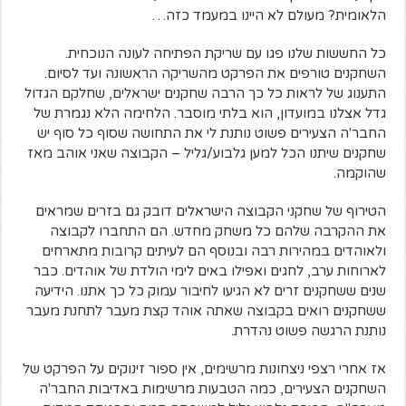
הלאומית? מעולם לא היינו במעמד כזה…
כל החששות שלנו פגו עם שריקת הפתיחה לעונה הנוכחית.
השחקנים טורפים את הפרקט מהשריקה הראשונה ועד לסיום.
התענוג של לראות כל כך הרבה שחקנים ישראלים, שחלקם הגדול
גדל אצלנו במועדון, הוא בלתי מוסבר. הלחימה הלא נגמרת של
החבר'ה הצעירים פשוט נותנת לי את התחושה שסוף כל סוף יש
שחקנים שיתנו הכל למען גלבוע/גליל – הקבוצה שאני אוהב מאז
שהוקמה.
הטירוף של שחקני הקבוצה הישראלים דובק גם בזרים שמראים
את ההקרבה שלהם כל משחק מחדש. הם התחברו לקבוצה
ולאוהדים במהירות רבה ובנוסף הם לעיתים קרובות מתארחים
לארוחות ערב, לחגים ואפילו באים לימי הולדת של אוהדים. כבר
שנים ששחקנים זרים לא הגיעו לחיבור עמוק כל כך אתנו. הידיעה
ששחקנים רואים בקבוצה שאתה אוהד קצת מעבר לתחנת מעבר
נותנת הרגשה פשוט נהדרת.
אז אחרי רצפי ניצחונות מרשימים, אין ספור זינוקים על הפרקט של
השחקנים הצעירים, כמה הטבעות מרשימות באדיבות החבר'ה