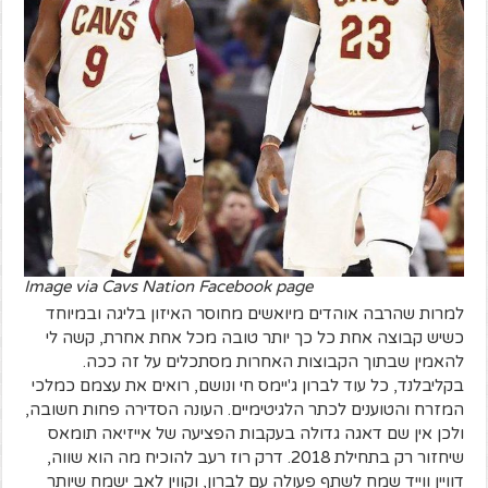
Image via Cavs Nation Facebook page
למרות שהרבה אוהדים מיואשים מחוסר האיזון בליגה ובמיוחד
כשיש קבוצה אחת כל כך יותר טובה מכל אחת אחרת, קשה לי
להאמין שבתוך הקבוצות האחרות מסתכלים על זה ככה.
בקליבלנד, כל עוד לברון ג'יימס חי ונושם, רואים את עצמם כמלכי
המזרח והטוענים לכתר הלגיטימיים. העונה הסדירה פחות חשובה,
ולכן אין שם דאגה גדולה בעקבות הפציעה של אייזיאה תומאס
שיחזור רק בתחילת 2018. דרק רוז רעב להוכיח מה הוא שווה,
דוויין ווייד שמח לשתף פעולה עם לברון, וקווין לאב ישמח שיותר