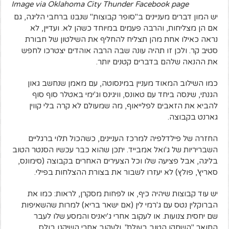
Image via Oklahoma City Thunder Facebook page
יש המון דברים מעניינים ב"סופר קבוצות" שנבנו ברחבי הליגה, גם
אם הן מצליחות, והרבה פעמים במיוחד כשהן לא. ועדיין, לא
נראה כאילו אחת מהן תצליח להחליף את השילטון של חבורת
סטיב קר. ולכן זו תהיה עונה שבה הרבה אוהדים יצטרכו לחפש
את ההנאה שלהם בדברים קטנים יותר.
כמו השילוב המאוד מעניין במינסוטה, עם מאמן שנחשב גאון
הגנתי, שינסה ביחד עם טאונס, וויגינס וג'ימי באטלר סוף סוף
להביא את הזאבים לפלייאוף, מה שמעולם לא קרה בלי קווין
גארנט בקבוצה.
החזרה של פילדלפיה למרכז העניינים, כשהכול תלוי ברגליים
השבריריות של ג'ואל אמבייד. יתכן שהוא כבר עכשיו הסנטר הטוב
בליגה, אבל פציעה שלו וכל הצעירים האחרים בקבוצה (סימונס,
סאריץ', פולץ) לא יעזרו לשבור את בצורת ההצלחות בפילי.
יש עוד קבוצות שיהיה כיף, או לפחות מסקרן, לראות: כמו את
הברוקלין נטס עם ג'רמי לין (אם ישאר בריא) למרות שהשאיפות
שם יחסית צנועות. או לעקוב אחרי ג'יאניס והמסע שלו לעבר
התואר "השחקן הטוב בעולם". ולעקוב אחרי השיקגו בולס,