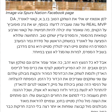
Image via Spurs Nation Facebook page
לסן אנטוניו יש אולי את השחקן הטוב בנ.ב.א, קאווי לאונרד, DA
REAL MVP של שנה שעברה לדעתי. בנוסף, יש את גרג פופוביץ'
על הקווים, מה שאומר שזו יכולה להיות חמישיה של קאווי וארבע
קופאיות מהסופר, והספרס עדיין ישחקו טוב. התחושה שלולא
הפציעה של לאונרד במשחק הראשון של סדרת גמר המערב
הספרס היו נותנים פייט רציני לגולדן סטייט היא גורם מדרבן
בשביל הספרס, למרות שהסגל לא נוצץ במיוחד.
אבל לא כל הנוצץ הוא זהב; כה אמר עומר אדם וגם טולקין ועוד
רבים וטובים. זה לא הפריע ליוסטון לצרף את כריס פול לג'יימס
הארדן ולנסות לשחק את הכדורסל המהיר והקצת מבולגן שלהם
עם שני שחקנים שצריכים את הכדור כל הזמן. המפתח להצלחה
של הניסוי הזה טמון ביכולת של מייק ד'אנטוני לגרום להארדן
להתרגל לא לגעת בכדור ולזוז כשהוא לא אצלו, ושכל ההגנה
תיתן מעצמה כדי לסתום את החורים הקבועים שלו. הם פותחים
את העונה מול גולדן סטייט בחוץ, וצפויים להיראות מאוד
מבולגנים מול קבוצה שפחות או יותר רצה בלי הרבה חריקות כבר