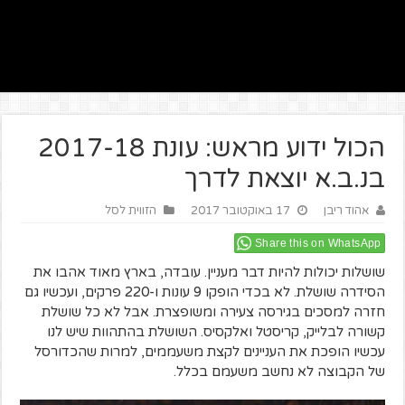
הכול ידוע מראש: עונת 2017-18
בנ.ב.א יוצאת לדרך
אהוד ריבן
17 באוקטובר 2017
הזווית לסל
Share this on WhatsApp
שושלות יכולות להיות דבר מעניין. עובדה, בארץ מאוד אהבו את
הסידרה שושלת. לא בכדי הופקו 9 עונות ו-220 פרקים, ועכשיו גם
חזרה למסכים בגירסה צעירה ומשופצרת. אבל לא כל שושלת
קשורה לבלייק, קריסטל ואלקסיס. השושלת בהתהוות שיש לנו
עכשיו הופכת את העניינים לקצת משעממים, למרות שהכדורסל
של הקבוצה לא נחשב משעמם בכלל.