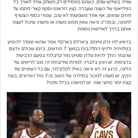
שנייה בשלוש שנים, כשהם מפסידים רק משחק אחד לאורך כל
הפלייאוף של העונה שעברה. קווין דוראנט וסטף קארי חתמו על
חוזים שמנים, אף אחד משמעותי לא עזב, עומרי כספי הצטרף
לחגיגה, ובסה"כ נראה שאין ממש משהו או מישהו שיכול לעצור
אותם בדרך לאליפות נוספת.
בראיון לניו יורק טיימס, צ'ארלס בארקלי אמר שהוא יצטרך להופיע
בטלוויזיה ולזייף התלהבות במשך 7 חודשים, בזמן שכולם יודעים
שהגמר הולך להיות גולדן סטייט מול קליבלנד בפעם הרביעית
ברציפות. יש הגיון בדבריו. למרות שיריבויות זה טוב לרייטינג של
הליגה, כרגע זה לא נראה כאילו לקליבלנד, עם כל השינויים של
הקיץ, יש משהו למכור בסידרה של הטוב מ-7 מול הווריורס, בעוד
קצת יותר מחצי שנה. יש למישהו בכלל סיכוי?