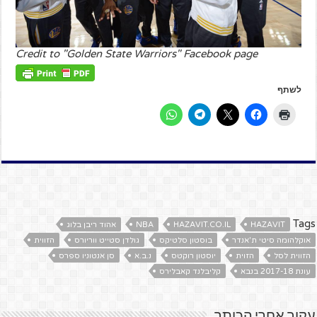
Credit to "Golden State Warriors" Facebook page
לשתף
Tags
HAZAVIT
HAZAVIT.CO.IL
NBA
אהוד ריבן בלוג
אוקלהומה סיטי ת'אנדר
בוסטון סלטיקס
גולדן סטייט ווריורס
הזווית
הזווית לסל
הזוית
יוסטון רוקטס
נ.ב.א
סן אנטוניו ספרס
עונת 2017-18 בנבא
קליבלנד קאבלירס
עקוב אחרי הכותב