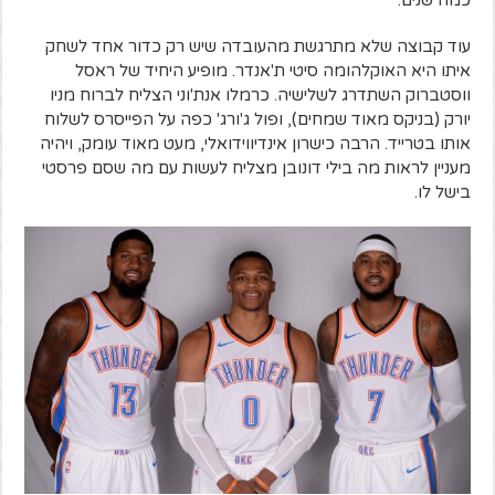
כמה שנים.
עוד קבוצה שלא מתרגשת מהעובדה שיש רק כדור אחד לשחק
איתו היא האוקלהומה סיטי ת'אנדר. מופיע היחיד של ראסל
ווסטברוק השתדרג לשלישיה. כרמלו אנת'וני הצליח לברוח מניו
יורק (בניקס מאוד שמחים), ופול ג'ורג' כפה על הפייסרס לשלוח
אותו בטרייד. הרבה כישרון אינדיווידואלי, מעט מאוד עומק, ויהיה
מעניין לראות מה בילי דונובן מצליח לעשות עם מה שסם פרסטי
בישל לו.