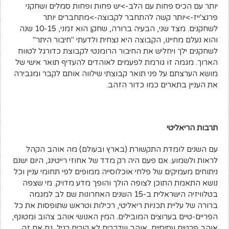
יותר עם הכיס פחות עם הלב->יש פחות ופחות סמלים ושחקני
פרנצ'ייז->יותר קשה להתחבר לקבוצה->מתחברים יותר
לשחקנים. מצד שני, הבעיה ברורה, שחקן הוא זמני, 10-15 שנה
והוא נעלם מחיינו, הקבוצה היא נצחית ולדעתי "חיבור היתר"
לשחקנים ילך ויחליש את החיבור הרומנטי לקבוצת כדורגל לטווח
הארוך. מגמה זו גורמת לפעמים לאוהדים להעדיף תואר אישי של
מושא הערצתם על פני תואר קבוצתי שילווה אותם לקבר ומגבירה
את העניין בתארים כמו כדור הזהב.
תרבות הריאליטי
עם השנים לומדת התקשורת (בארץ ובעולם) מה אוהב הקהל
לראות ולשמוע. אם פעם היה רק מדד של אחוזי רייטינג, היום ישנם
ניתוחים מעמיקים של פלחי אוכלוסייה ממופים לפי תחומי עניין וכל
נושא התאמת התוכן לצופה הולך והופך מדע מדויק. מי שצפה
בטלוויזיה הישראלית ב-15 השנים האחרונות שם לב למגמה
ברורה של עליית תכניות ריאליטי, רכילות וטראש שתופסות את כל
הפריים-טיים בערוצים המובילים. המין האנושי אוהב צהוב ומטונף,
אוהב פרטים עסיסיים, אוהב שדברים לא קורים רגיל, גם אם זה