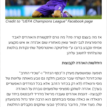
Credit to "UEFA Champions League" Facebook page
אז מה בעצם קורה פה? מה גורם לתקשורת והאוהדים לאבד
פרופורציות לגבי תואר שאין מאחוריו שום אג'נדה או איש מקצוע
אמיתי ונקבע ברובו ע"י פוליטיקה ואינטרסים? שתי נקודות בולטות
שהצלחתי לחשוב עליהן:
היחלשות האהדה לקבוצות
תופעה שמושפעת מעידן ה"כסף הגדול" ו-"שכירי החרב"
שהכדורגל העולמי עובר וכמובן חלקה גם נובע מאותה עליונות של
מסי ורונאלדו (לא רק בכדור הזהב אלא בכל המדדים האפשריים
בערך). אהדה לשחקן ספציפי שלפעמים גוברת על האהדה
לקבוצה- דוגמת אוהדים שעברו מריאל מדריד ליובנטוס ביחד עם
רונאלדו או כאלה שמסי מבחינתם הוא הרבה יותר גדול מהמועדון
שלו. מצד אחד, מדובר בתהליך טבעי: שחקנים מקבלים החלטות