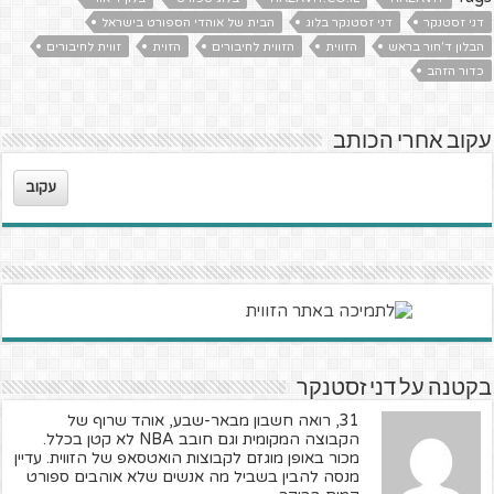
דני זסטנקר
דני זסטנקר בלוג
הבית של אוהדי הספורט בישראל
הבלון ד'חור בראש
הזווית
הזווית לחיבורים
הזוית
זווית לחיבורים
כדור הזהב
עקוב אחרי הכותב
עקוב
בקטנה על דני זסטנקר
31, רואה חשבון מבאר-שבע, אוהד שרוף של
הקבוצה המקומית וגם חובב NBA לא קטן בכלל.
מכור באופן מוגזם לקבוצות הואטסאפ של הזווית. עדיין
מנסה להבין בשביל מה אנשים שלא אוהבים ספורט