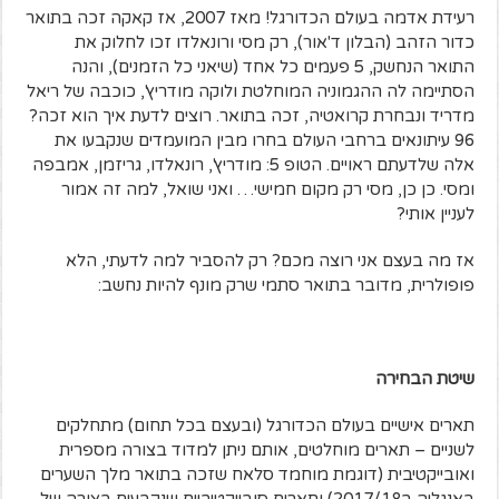
רעידת אדמה בעולם הכדורגל! מאז 2007, אז קאקה זכה בתואר
כדור הזהב (הבלון ד'אור), רק מסי ורונאלדו זכו לחלוק את
התואר הנחשק, 5 פעמים כל אחד (שיאני כל הזמנים), והנה
הסתיימה לה ההגמוניה המוחלטת ולוקה מודריץ', כוכבה של ריאל
מדריד ונבחרת קרואטיה, זכה בתואר. רוצים לדעת איך הוא זכה?
96 עיתונאים ברחבי העולם בחרו מבין המועמדים שנקבעו את
אלה שלדעתם ראויים. הטופ 5: מודריץ', רונאלדו, גריזמן, אמבפה
ומסי. כן כן, מסי רק מקום חמישי… ואני שואל, למה זה אמור
לעניין אותי?
אז מה בעצם אני רוצה מכם? רק להסביר למה לדעתי, הלא
פופולרית, מדובר בתואר סתמי שרק מונף להיות נחשב:
שיטת הבחירה
תארים אישיים בעולם הכדורגל (ובעצם בכל תחום) מתחלקים
לשניים – תארים מוחלטים, אותם ניתן למדוד בצורה מספרית
ואובייקטיבית (דוגמת מוחמד סלאח שזכה בתואר מלך השערים
באנגליה ב2017/18) ותארים סובייקטיביים שנקבעים בצורה של