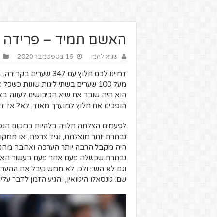
האשם תמיד – פרידה מג
שגיא להמן
16 בספטמבר 2020
דמיינו לכם חלוץ עם 7
מעל 100 שערים בשתי ליגות שונות כ
הוא היה שובר את שיא הכיבושים לעונה בא
הופכים את חלוץ למוערך מאוד, לא? אז זה
לפעמים הצלחה תלויה בלהיות במקום הנכון
נבחרת יותר מוצלחת, נגיד צרפת, או ממקום
היה מקבל הרבה יותר הערכה ואהבה מהקהל
נבחרת שכשלה פעם אחר פעם בעשור האחר
וגם לא השני ולכן לא ממש קיבל את ההערכ
שם: גונסאלו היגוואין, והגיע הזמן לדבר עליו.