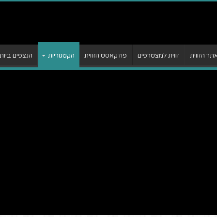
ר הזווית
זווית למצטרפים
פודקאסט הזווית
הקטגוריות
הנצפים ביות