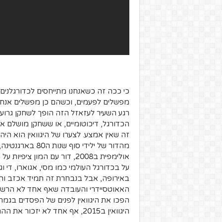
כי ככה זה כשאנחנו מתייחסים לכדורגלנים
מפשלים לפעמים, וכשהם כן מפשלים אנחנו
רגע השעיר לעזאזל הזה הופך לשחקן גרוע 
הכדורגל, דיכוטומיים, או ששחקן מושלם א
זה שאין אמצע. לצערו של היגוואין הוא הי
אולימפית ב2008, דור עם המו
על בכדורגל העולמי כמו מסי, אגוארו, די וג
באירופה, אבל בנבחרת זה תמיד אכזב והיג
האאוטסיידרי והעובדה שאף אחד לא הרשה ל
היגוואין ב2015, אף אחד לא יזכור את ההחמצה של מסי ב2016 שהובילה להפסד של ארגנטינה.