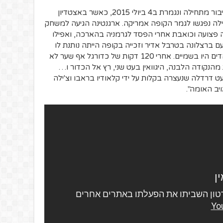
אבל הקריירה של גונסאלו היגוואין בעיני הציבור מתחילה ונגמרת ב4 ביולי 2015, כאשר באצטדיון
'ילה נפגשו לגמר הקופה אמריקה. ארגנטינה הגיעה למשחק
 פצועה וכואבת אחרי הפסד לגרמניה בהארכה, ואפילו
 ברצלונה בטרבל אדיר וזכייה בקופה הייתה נותנת לו
קוואדרופל היסטורי ועל כן הציפיות של אוהדים היו בשמיים. אחרי 120 דקות של כדורגל אף שער לא
הנקודה הלבנה, היגוואין בעט שני, רץ אל הכדור ו…
ט דרדלה שנעצרה בקלות על ידי קלאודיו בראבו וצ'ילה
ויב האומה".