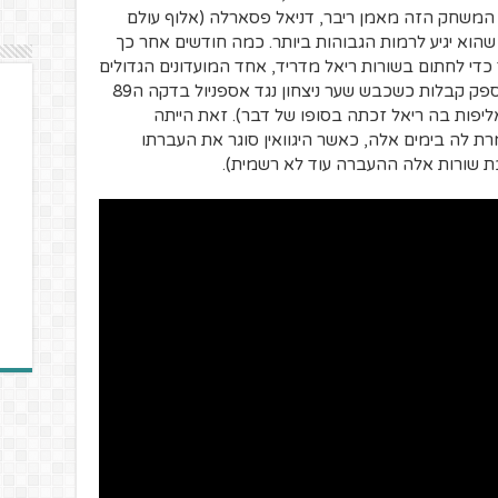
וקה כשהיה בן 19 ובעקבות המשחק הזה מאמן ריבר, דניאל פסארלה (אלוף עולם
שהוא יגיע לרמות הגבוהות ביותר. כמה חודשים אחר כך
כדי לחתום בשורות ריאל מדריד, אחד המועדונים הגדולים
בעולם. כעבור חצי שנה הוא כבר התחיל לספק קבלות כשכבש שער ניצחון נגד אספניול בדקה ה89
ליפות בה ריאל זכתה בסופו של דבר). זאת הייתה
ת לה בימים אלה, כאשר היגוואין סוגר את העברתו
בת שורות אלה ההעברה עוד לא רשמית).