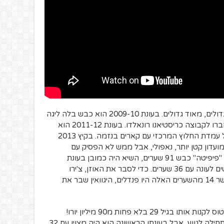
במהלך הקריירה שלו היגוואין עשה דברים גדולים, מאוד גדולים. בעונת 2009-10 הוא כבש בלה ליגה
27 שערים וסיים כסגן מלך השערים, מעל חברו לקבוצה כריסטיאנו רונאלדו. בעונת 2011-12 הוא
כבש 22 שערים, למרות שהיה ברוטציות על עמדת החלוץ המרכזי עם קארים בנזמה. בקיץ 2013
למועדון קטן יותר, נאפולי, אבל ממש לא הפסיק עם
ההישגים הגדולים: ב3 עונות בדרום איטליה "פיפיטה" כבש 91 שערים, השיא היה כמובן בעונת
2015-16 כאשר הוא שבר את שיא הכיבושים לעונה עם 36 שערים. כדי לסבר את האוזן, צ'ירו
אימובילה השווה את הנתון הזה העונה כאשר 14 מהשערים האלה היו פנדלים, היגוואין שבר את
העונה העצומה הזאת בנאפולי גרמה ליובנטוס לקנות אותו בגיל 29 בלא פחות מ90 מיליון יורו!
ביובנטוס בכל אופן הקריירה של היגוואין התחילה לגווע, אבל בעונתו הראשונה הוא היה מצוין עם 32