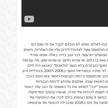
 כמו לאלים. אנחנו לא מוכנים לקבל את זה שגם הם
 מחפשים שעיר לעזאזל לזרוק עליו את האחריות. מאותו
שמעולם לא עשה דבר טוב בחייו. כאלה אנחנו אוהדי
ו שאין בו כלום, או שהוא מלאך או שהוא שטן, מה שבטוח
ה מוקף בנבחרת בלא מעט "מלאכים", היגוואין היה חלק
מהדור של ילידי סוף שנות ה80 בארגנטינה, דור שזכה במונדיאל הנוער ב2005 ו2007 ובמדליית זהב
ן ציפיות על הגב שהתגשמו ברמת הקבוצות כאשר יצאו ממנו כוכבי
ם היגוואין עצמו, שחקנים שהגיעו לרמות הגבוהות
וואין "זכה" לסחוב את כל האשמה על הגב שלו. האופי
עצמו להודות שדי מריה, אגוארו ובעיקר מסי פישלו,
הפכו את היגוואין לפנים של הפסדים בגמר במשך 3 שנים רצופות. כולם יזכרו את ההחמצה של