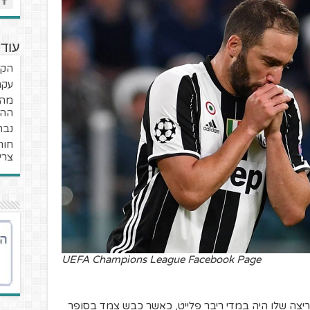
עוד 
הקר
עקר
מה 
ההש
נבח
חור
צרי
UEFA Champions League Facebook Page
הפריצה שלו היה במדי ריבר פלייט, כאשר כבש צמד בסופר