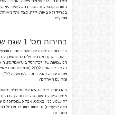
מאיתנו השילוב שכולם ציפו לו אחרי שאורל
באותה קבוצה. והכוכבית השלישית היא של ו
בטרייד (לא באותו לילה, קצת יותר מאוחר
שחקנים.
בחירות מס' 1 שגם שיחקו בהתאם
ברשימה שלמעלה יש שישה שחקנים שנמצאים ב
דאנקן ויאו. גם אם מתחילים להתחשבן עם י
המשמעות שלו לכדורסל בינלאומי/סין, הוא ע
בלבד בדראפט 2002 (אמאר
שהוא יפרוש (הוא מתכוון לפרוש בכלל?), ת
ומה עם האחרים?
בוא נתחיל בזה שנוציא את החבר'ה מהשנים 
אייטון סיים עוד עונה סולידית ופולץ כרגע
זה נשמע כמו באסט, אבל כשמסתכלים על רג
מזה לפעמים) זה הישג בשבילו. ויגינס? ניתן
קטגוריות.