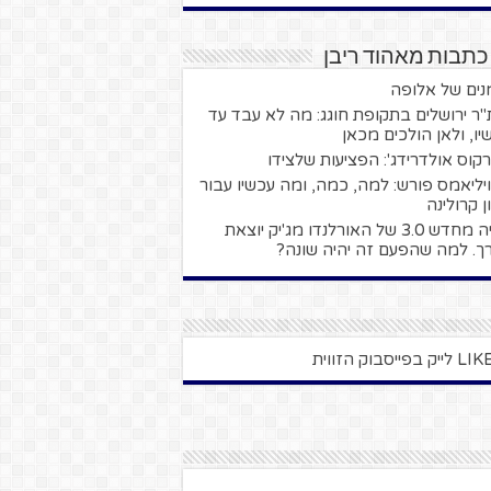
כתבות מאהוד ריבן
נים של אלופה
"ר ירושלים בתקופת חוגג: מה לא עבד עד
יו, ולאן הולכים מכאן
קוס אולדרידג': הפציעות שלצידו
 ויליאמס פורש: למה, כמה, ומה עכשיו עבור
ן קרולינה
בנייה מחדש 3.0 של האורלנדו מג'יק יוצאת
ך. למה שהפעם זה יהיה שונה?