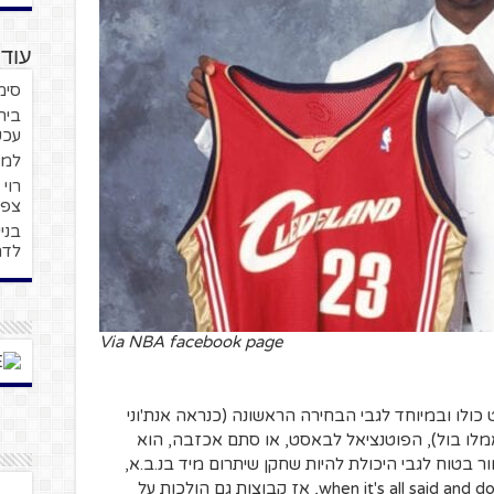
עוד 
סימ
בית
עכש
למר
רוי
צפו
לדר
Via NBA facebook page
כולו ובמיוחד לגבי הבחירה הראשונה (כנראה אנת'וני
לאמלו בול), הפוטנציאל לבאסט, או סתם אכזבה, הוא
 בטוח לגבי היכולת להיות שחקן שיתרום מיד בנ.ב.א,
אבל לא בהכרח יהיה הכי טוב במחזור when it's all said and done, אז קבוצות גם הולכות על