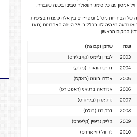
או ויליאמסון עם כל סימני השאלה סביבו בשנה שעברה.
אז לפני שצוללים קצת יותר עמוק להיסטוריה של הבחירות מס' 1 ומפרידים בין אלה שעמדו בציפיות,
אלה שקצת פחות ואלה שממש התרסקו, בואו נראה מי היה לנו בכלל ב-35 השנה האחרונות (מאז
י) במקום הראשון:
שנה
שחקן (קבוצה)
2003
לברון ג'יימס (קאבלירס)
2004
דווייט הווארד (מג'יק)
2005
אנדרו בוגוט (באקס)
2006
אנדראה ברניאני (ראפטורס)
2007
גרג אודן (בלייזרס)
2008
דרק רוז (בולס)
2009
בלייק גריפין (קליפרס)
2010
ג'ון וול (וויזארדס)