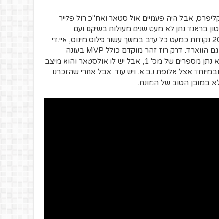
קליפרס, אבל היה פעמיים אול סטאר ואח"כ רול פלייר
לטון בראנד נתן לא מעט שנים מעולות בשיקגו ועם
הקליפרס, גלן רובינסון היה דופק כרטיס ו-20 נקודות כמעט כל ערב במשך עשור פלוס מינוס, איי.די
יגיע להיכל התהילה בסוף הקריירה וכנראה גם הווארד. דרק רוז זהר מוקדם כולל MVP בעונה
השלישית בלבד בליגה, אנדרו בוגוט אולי לא נתן מספרים של מס' 1, אבל יש לו אולסטאר והוא מיצב
במיוחד אצל אלופת נ.ב.א. ויש עוד. אבל אחרי שהזכרנו
לא במובן הטוב של המונח.