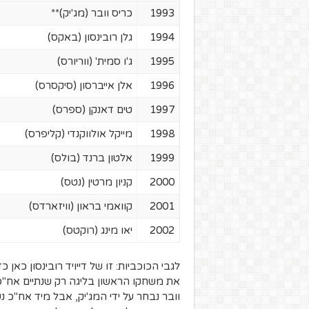
1993
כריס וובר (מג'יק)**
1994
גלן רובינסון (באקס)
1995
ג'ו סמית' (ווריורס)
1996
אלן אייברסון (סיקסרס)
1997
טים דאנקן (ספרס)
1998
מייקל אולווקנדי (קליפרס)
1999
אלטון ברנד (בולס)
2000
קניון מרטין (נטס)
2001
קוואמי בראון (וויזארדס)
2002
יאו מינג (רוקטס)
את משחקו הראשון בליגה רק שנתיים אח"כ ב
וובר נבחר על ידי המג'יק, אבל מיד אח"כ נ