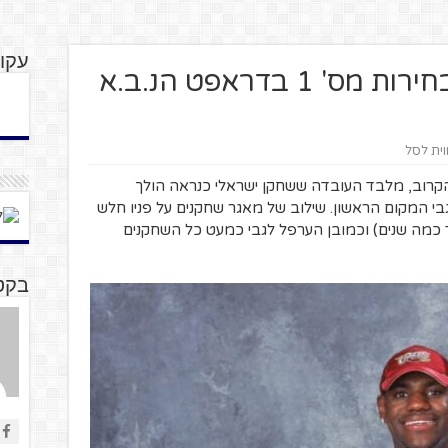
עקוב
בין גדולה לבאסט: על בחירות מס' 1 בדראפט הנ.ב.א
וית לסל
קרוב, מלבד העובדה ששחקן ישראלי כנראה הולך
י המקום הראשון. שילוב של מאגר שחקנים על פניו חלש
וד כמה שנים) וכמובן הערפל לגבי כמעט כל השחקנים
בקטנ