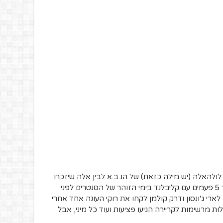
לולהאלה (יש מילה כזאת) של הנ.ב.א לבין אלה שיזכרו
לדראון עולם. בראד דוהרטי היה אול סטאר 5 פעמים עם קליבלנד בימי הזוהר של הסנטרים לפני
ב אחרי 8 עונות בלבד. לארי ג'ונסון ודרק קולמן לקחו את רוקי העונה אחד אחרי
, אבל אחרי התחלות מרשימות לקריירה הגיעו פציעות ועוד כל מיני, אבל