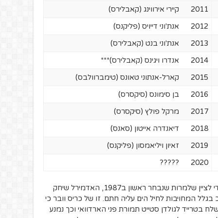
2011
קיירי אירווינג (קאבלירס)
2012
אנת'וני דייויס (פליקנס)
2013
אנת'וני בנט (קאבלירס)
2014
אנדרו ויגינס (קאבלירס)***
2015
קארל-אנתוני טאונס (טימברוולבס)
2016
בן סימונס (סיקסרס)
2017
מרקל פולץ (סיקסרס)
2018
דיאנדרה אייטון (סאנס)
2019
זאיון ויליאמסון (פליקנס)
?????
2020
לגבי הכוכביות: זו של דייויד רובינסון כאן כדי לציין שלמרות שנבחר ראשון ב1987, האדמירל שיחק
גלל המחויבות לחיל הים עליה חתם. זו של כריס וובר כי
שלח בטרייד לגולדן סטייט תמורת פני הארדוואי וכך נמנע