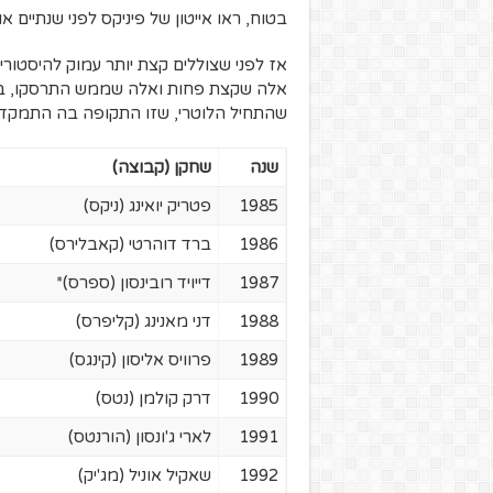
בטוח, ראו אייטון של פיניקס לפני שנתיים 
שהתחיל הלוטרי, שזו התקופה בה התמקדת
שנה
שחקן (קבוצה)
1985
פטריק יואינג (ניקס)
1986
ברד דוהרטי (קאבלירס)
1987
דייויד רובינסון (ספרס)*
1988
דני מאנינג (קליפרס)
1989
פרוויס אליסון (קינגס)
1990
דרק קולמן (נטס)
1991
לארי ג'ונסון (הורנטס)
1992
שאקיל אוניל (מג'יק)