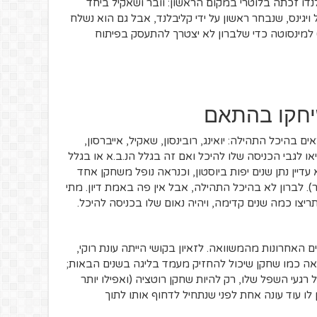
נדו זכתה בלוטרי במקום הראשון: וובר ושאקיל ביחד
יגינס, שנבחר ראשון על ידי קליבלנד, אבל גם הוא נשלח
) למינסוטה כדי שלברון לא יצטרך להתעסק בפיתוח
היכל התהילה: יואינג, רובינסון, שאקיל, אייברסון,
או לגבי הכניסה שלו להיכל ואם זה בגלל הנ.ב.א או בגלל
דיין נתן שנים יפות ביוסטון, וכנראה נופל משחקן אחד
ה סטודמאייר). לברון לא בהיכל התהילה, אבל אין פה באמת דיון. מתי
ריצו כמה שנים קדימה, ויהיה נאום שלו בכניסה להיכל.
האחרונות מהמשוואה. לזאיון בקושי הייתה עונת רוקי,
 נראה כמו שחקן שיכול להחזיק מעמד בליגה בשנים הבאות;
עי השפל שלו, רק להיות שחקן רוטציה (ואפילו יותר
 לו עוד עונה אחת לפני שנתחיל לדחוף אותו לתוך