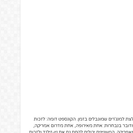
ת למנג'רים שמוגבלים בזמן. הקונספט דומה: לזכות
דובר בנבחרות: אחת מאירופה, אחת מדרום אמריקה,
קה. המעוניינים יכולים לקחת גם את ניו-זילנד ולזכות