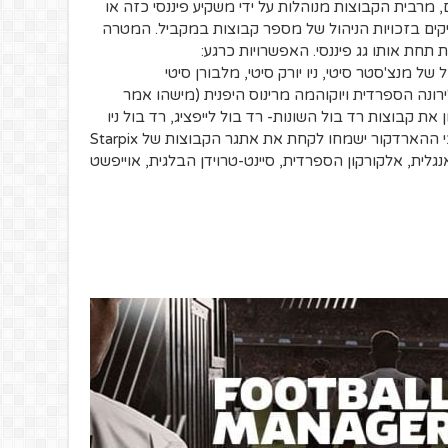
 מרבית הקבוצות מנוהלות על ידי משקיע פיננסי כזה או
קים בזכויות הניהול של מספר קבוצות במקביל. המטרה
חת אותו גג פיננסי. האפשרויות כרגע:
של מנצ'סטר סיטי, ניו יורק סיטי, מלבורן סיטי
ירונה הספרדית ויוקוהמה מרינוס היפנית (מישהו אמר
ת קבוצות רד בול השונות- רד בול לייפציג, רד בול ניו
יורק, רד בול זלצבורג ורד בול ברזיל. אוהבי ההארדקור ישמחו לקחת את אתגר הקבוצות של Starpix
אנגלית, אלקורקון הספרדית, סיינט-טרוידן הבלגית, אוייפשט