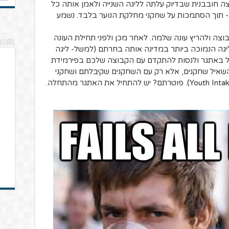
 חובבנית שבדיוק עלתה לליגה השנייה ולאמן אותה כל
- תוך הסתמכות על שחקני מחלקת הנוער בלבד. נשמע
וצה ולהריץ עונה שלמה. לאחר מכן ולפני תחילת העונה
יגה הנמוכה ביותר במדינה אותה בחרתם (למשל- ליגה
יל באתגר ולנסות להתקדם עם הקבוצה שלכם בפירמידת
השאיל שחקנים, אלא רק עם השחקנים שקיבלתם ושחקני
מחלקת הנוער שיעלו לבוגרים מדי שנה (Youth Intakes). פוטרתם? יש להתחיל את האתגר מהתחלה.