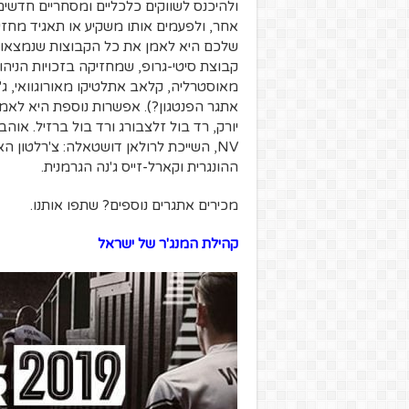
ולהיכנס לשווקים כלכליים ומסחריים חדשים,
אחר, ולפעמים אותו משקיע או תאגיד מחזי
שלכם היא לאמן את כל הקבוצות שנמצאות ת
קבוצת סיטי-גרופ, שמחזיקה בזכויות הניהול 
מאוסטרליה, קלאב אתלטיקו מאורוגוואי, ג'
אתגר הפנטגון?). אפשרות נוספת היא לאמן א
NV, השייכת לרולאן דושטאלה: צ'רלטון ה
ההונגרית וקארל-זייס ג'נה הגרמנית.
מכירים אתגרים נוספים? שתפו אותנו.
קהילת המנג'ר של ישראל