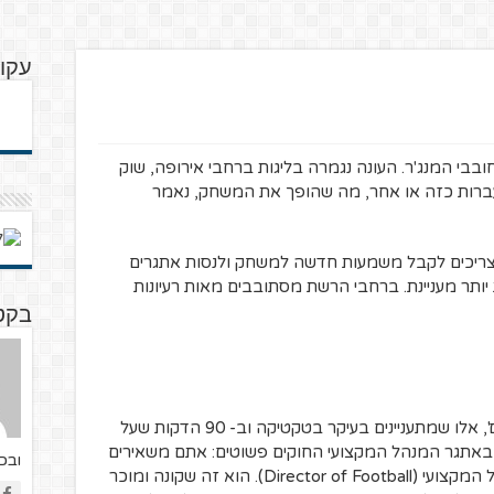
עקוב
בבי המנג'ר. העונה נגמרה בליגות ברחבי אירופה, שוק
עברות כזה או אחר, מה שהופך את המשחק, נאמר
 וצריכים לקבל משמעות חדשה למשחק ולנסות אתגרים
תר מעניינת. ברחבי הרשת מסתובבים מאות רעיונות
בקטנ
האתגר האידאלי עבור המאמנים 'האמיתיים', אלו שמתעניינים בעיקר בטקטיקה וב- 90 הדקות שעל
באתגר המנהל המקצועי החוקים פשוטים: אתם משאירים
ובכדו
את כל מלאכת ניהול ובניית הקבוצה למנהל המקצועי (Director of Football). הוא זה שקונה ומוכר