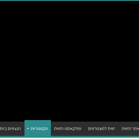
ר הזווית
זווית למצטרפים
פודקאסט הזווית
הקטגוריות
הנצפים ביות