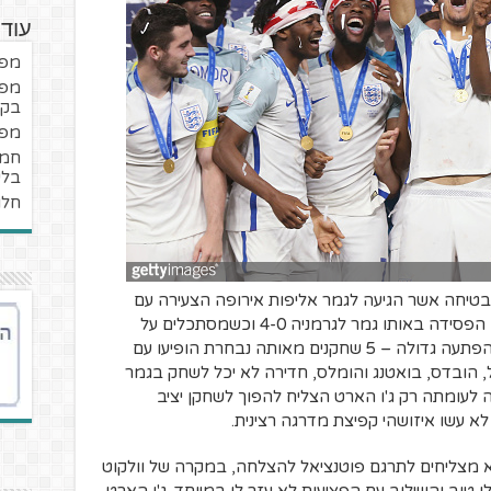
עוד
מפנ
מפנ
בקב
מפנ
בלי
חלו
ירה מבטיחה אשר הגיעה לגמר אליפות אירופה הצעירה עם
שמות כמו וולקוט, מילנר וג'ו הארט. אנגליה הפסידה באותו גמר לגרמניה 4-0 וכשמסתכלים על
השחקנים בנבחרת הגרמנית דאז זאת לא הפתעה גדולה – 5 שחקנים מאותה נבחרת הופיעו עם
מונדיאל 2014 (נויר, אוזיל, הובדס, בואטנג והומלס, חדירה לא יכל לשחק בגמר
ה לעומתה רק ג'ו הארט הצליח להפוך לשחקן יציב
לא עשו איזושהי קפיצת מדרגה רצינית.
 מצליחים לתרגם פוטנציאל להצלחה, במקרה של וולקוט