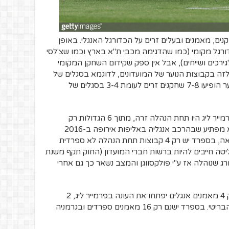
ם, מאמנים ובעלים זרים על הכדורגל האנגלי. באופן
דורגל מקומי (כמו שהדגימה מכבי ת"א בארץ וכמו שצ'לסי
גירכים ושייחים), אבל אין ספק שקידום השחקן המקומי
לזה בקבוצות הנוער של המועדונים, לדוגמא בסגלים של
ארסנל ומנצ'סטר סיטי בליגת האלופות לנוער הופיעו 7-8 שחקנים זרים לעומת 3-4 בסגלים של
בעונת 2015-16, 10 מתוך 20 קבוצות הפרמייר ליג היו תחת הנהלה זרה, מתוך 6 הגדולות רק
לטוטנהאם יש בעלים אנגלי ולכן אולי זה לא מפתיע שבהרכב אנגליה באליפות אירופה ב-2016
הופיעו 5 שחקנים של טוטנהאם. לשם השוואה, בספרד יש רק 4 קבוצות תחת הנהלה לא ספרדית
יטה חייבים להיות ברשות חברי המועדון (החוק תקף משנת
סבורג שנוהלה אז ע"י פולקסווגן והמצב נשאר כך גם אחרי
לגבי מאמנים המצב אפילו יותר חמור – רק 4 מאמנים אנגלים יפתחו את העונה בפרמייר ליג, 2
וולשים, אירי אחד ו-13 מאמנים מחוץ לאי הבריטי. בספרד ישנם רק 16 מאמנים ספרדים ובגרמניה