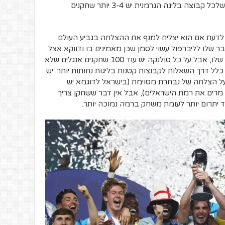
מדברים על סגל של 23 שחקנים, זה אומר שלכל קבוצה בליגה הגרמנית יש 3-4 יותר שחקנים
ך לדעת אם הוא יצליח למנף את ההצלחה בגביע העולם
שלו לליברפול עשוי לסמן שכן מאמינים בו ודווקא אצל
קלופ הוא עשוי לעשות את קפיצת המדרגה שלו, אבל על כל סולנקה יש עוד 100 שחקנים אנגלים שלא
כלל דרך השאלות לקבוצות קטנות בליגות נחותות יותר. יש
על הצלחה של נבחרת מסוימת (בישראל לדוגמא יש
רים את רמת הישראלים), אבל אין דבר ששחקן צריך
 יתרום יותר לעומת משחק ברמה נמוכה יותר.