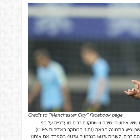
Credit to "Manchester City" Facebook page
ש איזושהי סיבה ששחקנים זרים מועדפים על פני
שחקנים אנגלים, אבל זה כן מתקשר לנתון שמופיע בתמונה הבאה (נתוני המחקר באדיבות CIES):
מתחילת 2016 66% משחקני הפרמייר ליג הם זרים, לעומת 50% בגרמניה ו40% בספרד. אם אנחנו