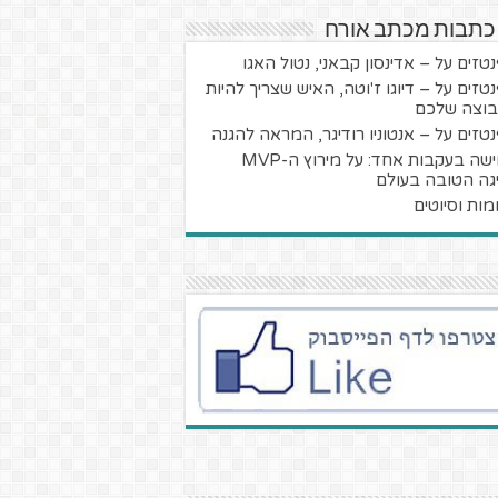
 כתבות מכתב אורח
טזים על – אדינסון קבאני, נטול האגו
טזים על – דיוגו ז'וטה, האיש שצריך להיות
וצה שלכם
טזים על – אנטוניו רודיגר, המראה להגנה
חמישה בעקבות אחד: על מירוץ ה-MVP
גה הטובה בעולם
מות וסיוטים