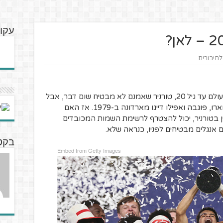
עקוב
לחיבורים
לפני כחודש זכתה נבחרת אנגליה בגביע העולם עד גיל 20, טורניר שאמנם לא מבטיח שום דבר, אבל
כן הציג בעבר לעולם שחקנים כמו מסי, אגוארו, פוגבה ואפילו דייגו מארדונה ב-1979. אז האם
ן בטורניר, יכול להצטרף לרשימת השמות המכובדים
 אנגלים מבטיחים לפניו, כנראה שלא.
בקט
Embed from Getty Images