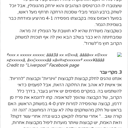
שיצטברו לו הכרטיסים הצהובים והוא יורחק מהגומלין, אבל יוכל
לשחק ברבע הגמר מבלי שסכנת הרחקה תרחף מעל ראשו,
בפועל ראמוס צפה בקבוצתו מפסידה 4-1 מהיציע ומודחת כבר
בשמינית הגמר.
כשקבוצה משדרת שהיא לא חושבת על הגומלין זה מראה
שמבחינתה היא כבר בשלב הבא ואין לה אף תוכנית למשחק
הקרוב חוץ מ"לשרוד".
Credit to “Liverpool” Facebook page
3. מקרי עבר
אנחנו נוהגים לחלק קבוצות לקבוצות "ווינריות" וקבוצות "לוזריות".
אני אישית לא אוהב את החלוקה הזאת, אבל לפעמים כדאי
להשתמש בה. במקרים מסוימים יש אירוע בעבר, בדרך כלל
הקרוב, של הקבוצה שהופך לטראומה. קחו לדוגמא את פריז סן
ז'רמן, קבוצה שהפסידה למרות יתרון 4-0 במשחק הראשון. האם
בראש של חלק מהשחקנים שלה לא עברה המחשבה "הנה זה
קורה שוב…" אחרי שרומלו לוקאקו כבש נגדה אחרי עשר דקות?
וזאת האמת, יש קבוצות שיותר מועדות ליפול מקבוצות אחרות,