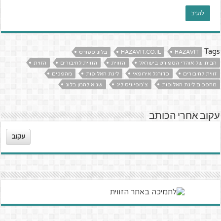
Tags
HAZAVIT
HAZAVIT.CO.IL
בלוג ספורט
הבית של אוהדי הספורט בישראל
הזווית
הזווית לחיבורים
הזוית
זווית לחיבורים
כדורגל אירופאי
ליגת האלופות
מהפכים
מהפכים ליגת האלופות
צ'מפיוניס ליג
שגיא להמן בלוג
עקוב אחרי הכותב
עקוב