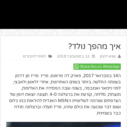
איך מהפך נולד?
שגיא להמן
12 בספטמבר 2019
הזווית לחיבורים
Share this on WhatsApp
ה14 בפברואר 2017, פארק דה פראנס, פריז. פריז סן ז'רמן
בעונתה החלשה ביותר בשנים האחרונות, אחרי זלאטן ולאבצי,
לפני ניימאר ואמבפה, בעונה שבה הפסידה את האליפות,
מנצחת, סליחה, קורעת את ברצלונה 4-0. תצוגה יוצאת דופן של
הצרפתים שגרמה לשלישיית הMSN האגדית להיראות כמו כלום
ושום דבר שכנעה את כולם שזהו, פריז תעלה וברצלונה תודח
כבר בשמינית.