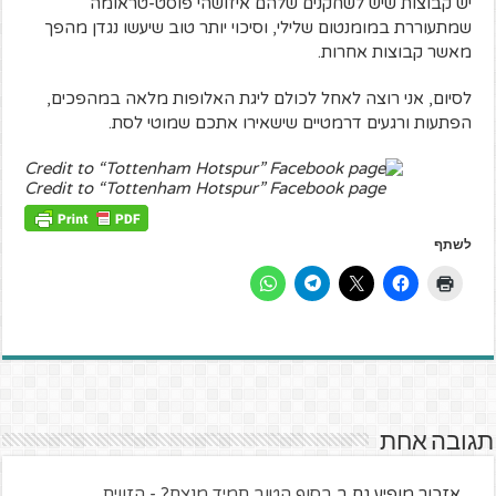
יש קבוצות שיש לשחקנים שלהם איזושהי פוסט-טראומה
שמתעוררת במומנטום שלילי, וסיכוי יותר טוב שיעשו נגדן מהפך
מאשר קבוצות אחרות.
לסיום, אני רוצה לאחל לכולם ליגת האלופות מלאה במהפכים,
הפתעות ורגעים דרמטיים שישאירו אתכם שמוטי לסת.
Credit to “Tottenham Hotspur” Facebook page
לשתף
תגובה אחת
אזכור מופיע גם ב
בסוף הטוב תמיד מנצח? - הזווית