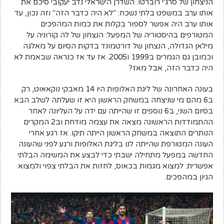
הניצחון של סרג'י רוברטו. השדרן הישראלי נדב יעקובי סיכם את
אותו ערב במשפט בלתי נשכח: "לא היה כדבר הזה" וזה נכון, עד
אותו ערב היה אפשר לספור בקלות את כמות המהפכים
המטורפים בהיסטוריה של המפעל: הנצחון של לה קורוניה על
מילאן הגדולה, הנצחון של דורטמונד בדקות הסיום על מאלגה
וכמובן גם הגמרים ב1999 ו2005. אז עד אז כנראה שבאמת לא
היה כדבר הזה, אבל מאז?
בעונה האחרונה של ליגת האלופות היו 14 מאבקי נוקאאוט, רק
ב6 מהם מי שניצחה במשחק הראשון היא זו שעלתה לשלב הבא
בסיום השני, ב6 נוספים זו שהייתה עם ידה על העליונה לאחר
ההתמודדות הראשונה מצאה את עצמה מודחת וב2 המקרים
הנותרים התוצאה במשחק הראשון הייתה תיקו. אז רגע אחרי
העונה המטורפת שהייתה לנו בליגת האלופות ורגע לפני שהעונה
החדשה במפעל מתחילה ישבתי כדי לבצע את המשימה הבלתי
אפשרית: למצוא מגמות בכאוס, לחזות את הבלתי צפוי ולמצוא
הגיון במהפכים.