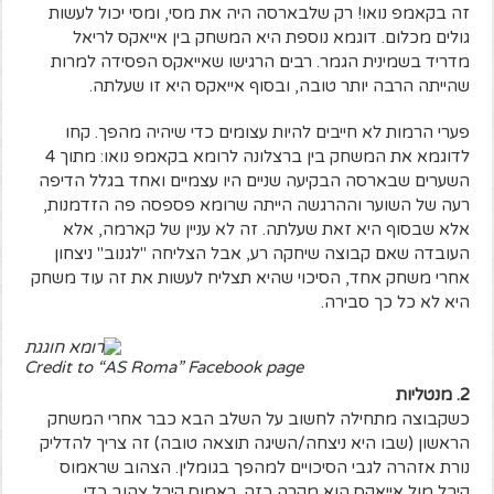
זה בקאמפ נואו! רק שלבארסה היה את מסי, ומסי יכול לעשות
גולים מכלום. דוגמא נוספת היא המשחק בין אייאקס לריאל
מדריד בשמינית הגמר. רבים הרגישו שאייאקס הפסידה למרות
שהייתה הרבה יותר טובה, ובסוף אייאקס היא זו שעלתה.
פערי הרמות לא חייבים להיות עצומים כדי שיהיה מהפך. קחו
לדוגמא את המשחק בין ברצלונה לרומא בקאמפ נואו: מתוך 4
השערים שבארסה הבקיעה שניים היו עצמיים ואחד בגלל הדיפה
רעה של השוער וההרגשה הייתה שרומא פספסה פה הזדמנות,
אלא שבסוף היא זאת שעלתה. זה לא עניין של קארמה, אלא
העובדה שאם קבוצה שיחקה רע, אבל הצליחה "לגנוב" ניצחון
אחרי משחק אחד, הסיכוי שהיא תצליח לעשות את זה עוד משחק
היא לא כל כך סבירה.
Credit to “AS Roma” Facebook page
2. מנטליות
כשקבוצה מתחילה לחשוב על השלב הבא כבר אחרי המשחק
הראשון (שבו היא ניצחה/השיגה תוצאה טובה) זה צריך להדליק
נורת אזהרה לגבי הסיכויים למהפך בגומלין. הצהוב שראמוס
קיבל מול אייאקס הוא מקרה כזה. ראמוס קיבל צהוב כדי