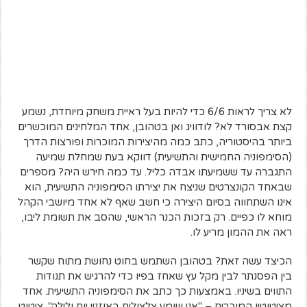
לא צריך לראות 6/6 כדי להיות בעל ראיית משחק מיוחדת, נשמע
קצת אבסורד לא? לודוויג ואן בטהובן, אחד המלחינים המוכשרים
ביותר בהיסטוריה, כתב כמה מהיצירות המוכרות ופורצות הדרך
(הסימפוניה החמישית והתשיעית) דווקא בעת שמחלת שמיעה
התגברה עד ששמיעתו אבדה כליל. עד כמה חירש היה? מספרים
שבאחד הקונצרטים שניצח את יצירתו הסימפוניה התשיעית, הוא
אינו השתחווה בסיום היצירה כי חשב שאף לא אחד מיושבי הקהל
מוחא לו כפיים. רק בזכות הכנר הראשי, שהסב את תשומת ליבו,
ראה את ההמון מריע לו.
הכיצד עשה זאת? בטהובן השתמש בחוט נחושת מתוח שקשר
בין הפסנתר לבין מקל עץ שאחז בפיו כדי להרגיש את תנודות
התווים בשיניו. באמצעות כך כתב את הסימפוניה התשיעית. אחד
מציטוטיו המוכרים – "אני שומע צלצולים באוזניי יום ולילה". ציטוט