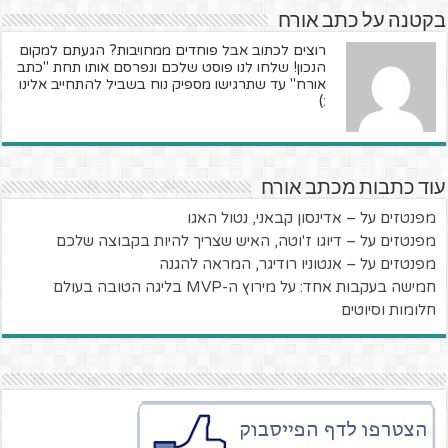
בקטנה על כתב אורח
רוצים לכתוב אבל פוחדים ממחויבות? הגעתם למקום
הנכון! שלחו לנו פוסט שלכם ונפרסם אותו תחת "כתב
אורח" עד שתרגישו מספיק נוח בשביל להתחייב אלינו
:)
עוד כתבות מכתב אורח
מפנטזים על – אדינסון קבאני, נטול האגו
מפנטזים על – דיוגו ז'וטה, האיש שצריך להיות בקבוצה שלכם
מפנטזים על – אנטוניו רודיגר, המראה להגנה
חמישה בעקבות אחד: על מירוץ ה-MVP בליגה הטובה בעולם
חלומות וסיוטים