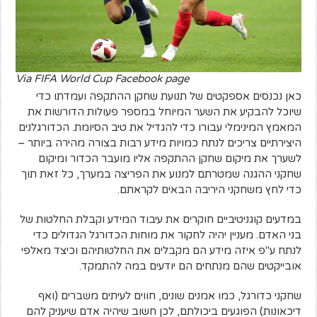
Via FIFA World Cup Facebook page
כאן נכנסים אספקטים של תנועת שחקן ההתקפה ועמדתו כדי
שיוכל להבקיע את השער המיוחל במספר פעולות הדורשות את
המאמץ המינימלי עבורו כדי להגדיל את טיב הסיומת. הכדורגלנים
היצירתיים צריכים לנתח כמויות מידע רבות בצורה מהירה ביותר –
לשערך את מיקום שחקן ההתקפה אליו מועבר הכדור ומיקום
שחקני ההגנה שמטרתם למנוע את הפריצה במערך, כל זאת תוך
כדי לחץ משחקני היריבה הבאים לקראתם.
במדעים קוגניטיביים חוקרים את עיבוד המידע וקבלת החלטות של
בני האדם. מעניין יהיה לחקור את מוחות הכדורגל הגדולים כדי
לנתח ע"פ איזה מידע הם מקבלים את החלטותיהם וכיצד מאלפי
אובייקטים שהם מנתחים הם יודעים במה להתמקד.
שחקני כדורגל, כמו אמנים שונים, חווים לעיתים משברים (ואף
דיכאונות) הפוגעים ביכולתם, לכן חשוב שיהיה אדם שיעניק להם