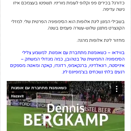
כדורגל בכירים פפ וקלופ לעומת מוריניו. תשפטו בעצמכם איזו
גישה עדיפה.
בשבילי המנון ליגת אלופות הוא הסימפוניה הפרטית שלי. למזלי
הקונצרט מתנגן שלוש-עשרה פעמים בשנה.
מחזור ליגת אלופות מהנה.
בווידאו – כשאומנות מתחברת עם אומנות. למשמע צלילי
הסימפוניה החמישית של בטהובן, כמה מגדולי המשחק –
אינייסטה, רונאלדיניו, ברגקאמפ, רדונדו, קאקה ומאטה מספקים
רגעים בלתי נשכחים בצ'מפיונס ליג.