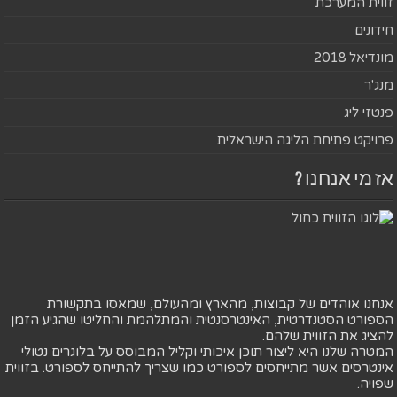
זווית המערכת
חידונים
מונדיאל 2018
מנג'ר
פנטזי ליג
פרויקט פתיחת הליגה הישראלית
אז מי אנחנו ?
אנחנו אוהדים של קבוצות, מהארץ ומהעולם, שמאסו בתקשורת
הספורט הסטנדרטית, האינטרסנטית והמתלהמת והחליטו שהגיע הזמן
להציג את הזווית שלהם.
המטרה שלנו היא ליצור תוכן איכותי וקליל המבוסס על בלוגרים נטולי
אינטרסים אשר מתייחסים לספורט כמו שצריך להתייחס לספורט. בזווית
שפויה.