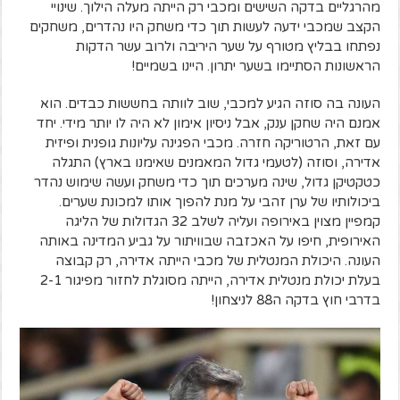
מהרגליים בדקה השישים ומכבי רק הייתה מעלה הילוך. שינויי
הקצב שמכבי ידעה לעשות תוך כדי משחק היו נהדרים, משחקים
נפתחו בבליץ מטורף על שער היריבה ולרוב עשר הדקות
הראשונות הסתיימו בשער יתרון. היינו בשמיים!
העונה בה סוזה הגיע למכבי, שוב לוותה בחששות כבדים. הוא
אמנם היה שחקן ענק, אבל ניסיון אימון לא היה לו יותר מידי. יחד
עם זאת, הרטוריקה חזרה. מכבי הפגינה עליונות גופנית ופיזית
אדירה, וסוזה (לטעמי גדול המאמנים שאימנו בארץ) התגלה
כטקטיקן גדול, שינה מערכים תוך כדי משחק ועשה שימוש נהדר
ביכולותיו של ערן זהבי על מנת להפוך אותו למכונת שערים.
קמפיין מצוין באירופה ועליה לשלב 32 הגדולות של הליגה
האירופית, חיפו על האכזבה שבוויתור על גביע המדינה באותה
העונה. היכולת המנטלית של מכבי הייתה אדירה, רק קבוצה
בעלת יכולת מנטלית אדירה, הייתה מסוגלת לחזור מפיגור 2-1
בדרבי חוץ בדקה ה88 לניצחון!