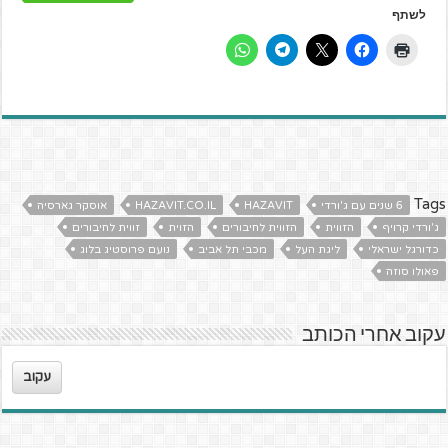
לשתף
Tags
6 שנים עם ג'ורדי
HAZAVIT
HAZAVIT.CO.IL
אוסקר גארסיה
ג'ורדי קרויף
הזווית
הזווית לחיבורים
הזוית
זווית לחיבורים
כדורגל ישראלי
ליגת העל
מכבי תל אביב
נועם פרוסטיג בלוג
פאולו סוזה
עקוב אחרי הכותב
עקוב