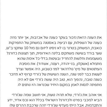
את העונה הזאת נזכור בעיקר כעונה של אכזבות, אך יותר מזה
כעונה של השפלות, עם רביעיה באסטנה במשחק של התפרקות
כואבת, המשחק בטרנר בו לא ניסינו ליזום גם מול 10 שחקני ב"ש,
שער בודד בשישה משחקים בליגה האירופית, תוך תצוגות כדורגל
משעממות וחלשות להחריד ובעיטות בדלי כל אימת שהוא
מתמלא (אשקלון, בני יהודה, רעננה, אשדוד). את מסיבת
העיתונאים של מיץ' גולדהאר לפני כשבוע, היה אפשר וצריך
לעשות כבר לפני שנה, השנה השישית של ג'ורדי קרויף לא תיזכר
כשנה טובה, נהפוך הוא, טוב היה עושה ג'ורדי אם לא היה
מתפתה לנסות לאמן במקום היחיד שכנראה היו נותנים לו.
אני אוהב את ג'ורדי, שלא תהיה טעות, אני חושב שמה שג'ורדי
הביא למכבי בפרט ולכדורגל הישראלי בכלל הוא נכס אדיר, ידע
והתקדמות, אבל הייתי מעדיף שג'ורדי יזהה שרכבת ההרים שלו