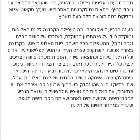
מכבי נובעת מעדיפות פיזית וטכנולוגית, כפי שהובאה לקבוצה ע"י
ג'ורדי קרויף, פתאום גם לקבוצות האחרות יש מערך סקאוט, GPS
ובדיקות רמת חומצת חלב בעת מאמץ.
בעונה הרביעית של ג'ורדי, בה העפילה הקבוצה לליגת האלופות
(מוקדם מידי על פי התכנון המוקדם, בעזרתו של הווינר הבלתי
נגמר זהבי), ההשפלות בכל משחקי ליגת האלופות פגעו בקבוצה
בצורה אנושה. השחקנים עצמם העידו כי הגיעו לפלייאוף על "אדים
של הדלק" שלהם וכתוצאה ישירה, הפסידו משחקים שהיו צריכים
לנצח על הנייר. ולמרות כל זאת, הקבוצה הצליחה למשוך ממש
עד קו הסיום את המרוץ לאליפות ולגמר גביע המדינה, הישג אדיר
ביחס לקבוצה ששיחקה בשלב הבתים של ליגת האלופות. אבל
שם, בדיוק שם, משהו נסדק. כשבתוך שבוע מכבי איבדה את שני
התארים, את האליפות בפוטו-פיניש להפועל ב"ש ואת הגביע
למכבי חיפה, שלושה ימים לאחר שאותה מכבי חיפה חטפה
שישייה במחזור הסיום של הליגה.