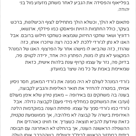
בפלייאוף והפסידה את הגביע לאחר משחק מזעזע מול בני
יהודה.
פתאום לא הולך, וכשלא הולך מתחילים לצוף הכישלונות, ברכש
בעיקר, כולל החתמות הזויות ופיאסקו כמו פידלף, ארנשאו,
רדוניץ' ושאר שחקני החיזוק שנמצאו כשחקני חילוש ברובם. אבל
האגו לא נתן לג'ורדי ללכת. לא ככה רצה שיזכרו אותו, כזה
שהוזז, כזה שהביאו לו מישהו אחר על הפרצוף. האגו של המנהל
המקצועי לא נתן לו מנוח, הפתרון היה אחד, ירידה לקווים. פה,
בדיוק פה, גזר על עצמו קרויף עונת בלהות אישית, כזאת
שמאיימת באמת על כל מה שיצר במועדון.
ג'ורדי המנהל לעולם לא היה ממנה את ג'ורדי המאמן, חסר ניסיון
אמיתי, במטרה להחזיר את תואר האליפות והגביע לקבוצה,
בעונה בה משחקים גם באירופה – מאמן טירון שלא אימן מעולם
(ועזבו את המשחקים כמחליף מידי פעם) לקבוצה גדולה. אבל
ג'ורדי כמו ג'ורדי סמך על עצמו. פתיחת העונה במוקדמות הליגה
האירופית בישרה על קבוצה לא מלהיבה, אך ממושמעת טקטית,
כזאת שיודעת להביא תוצאה כשצריך. אז חווינו כאוהדים את
ההשפלה הראשונה העונה, אך בהחלט לא האחרונה עם תבוסה
ביתית במחזור הראשון לבית"ר ירושלים, כשההרכב אותו העלה