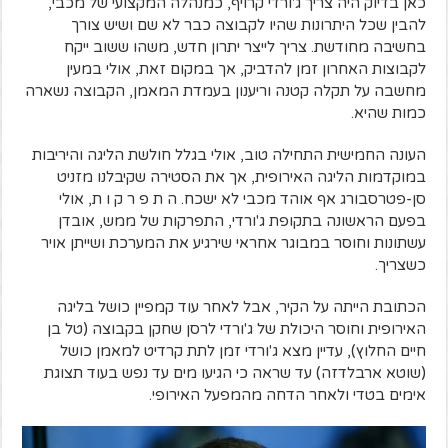
כאן בדיוק היה צריך ג'ורדי קרויף, כמנהלה המקצועי של מכבי,
להבין שכל היתרונות שהיו לקבוצה כבר לא שם ושיש צורך
בחשיבה מחודשת. צריך לייצר יתרון חדש, משהו ששוב ייקח
לקבוצות האחרון זמן להדביק, אך במקום זאת, אולי במעין
מחשבה על תקלה קטנה וריענון בעמדת המאמן, הקבוצה נשארה
כמות שהיא.
העונה החמישית התחילה טוב, אולי בגלל חולשת הליגה והיריבות
במוקדמות הליגה האירופית, אך את הסטירה שקיבלנו מזניט
סן-פטרסבורג אף אוהד מכבי לא ישכח. ה ת פ ר ק ו ת, אולי
בפעם הראשונה בתקופת ג'ורדי, התפרקות של ממש, אובדן
עשתונות וחוסר במבוגר אחראי שירגיע את המערכת ושייתן אויר
כשצריך.
הכתובת הייתה על הקיר, אבל לאחר עוד קמפיין כושל בליגה
האירופית וחוסר היכולת של ג'ורדי לרסן שחקן בקבוצה (טל בן
חיים החלוץ), עדיין מצא ג'ורדי זמן לתת קרדיט למאמן כושל
(שוטא ארבלדזה) עד שראה כי הגיעו מים עד נפש בעוד תצוגת
אימים בטדי ולאחר הדחה מהמפעל האירופי.