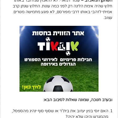
השחקן המאכזב –
עומר דמארי. לא להאמין שמדובר באותו
חלוץ שהיה אימת הליגה רק לפני כמה עונות. החלוץ שנתן קרב
אמיתי לזהבי באותו דרבי מפורסם, לא פוגע מחמישה מטרים.
עצוב.
ובערב חנוכה, שמונה שאלות לסיבוב הבא:
האם יוסי בניון יעזוב את בית"ר או שסוף סוף ינהיג מהספסל,
מהמגרש והיכן שלא יהיה?