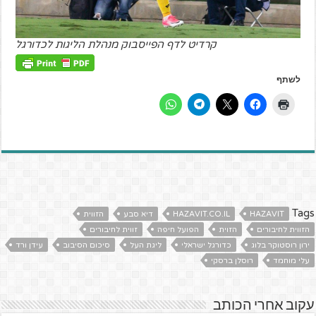
קרדיט לדף הפייסבוק מנהלת הליגות לכדורגל
לשתף
Tags
HAZAVIT
HAZAVIT.CO.IL
דיא סבע
הזווית
הזווית לחיבורים
הזוית
הפועל חיפה
זווית לחיבורים
ירון רוסטוקר בלוג
כדורגל ישראלי
ליגת העל
סיכום הסיבוב
עידן ורד
עלי מוחמד
רוסלן ברסקי
עקוב אחרי הכותב