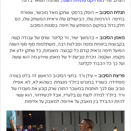
העלוב שלי מ
פרוייקט פתיחת העונה
, שנתניה תשאר בליגה.
תגלית הסיבוב –
רוסלן ברסקי. שחקן מאד מוכשר, שפורח
בחיפה. ההרמות שלו, הבישולים שלו וראיית המשחק שלו, הם
חלק גדול במיקום המפתיע של חיפה בסגנות הסיבוב.
מאמן הסיבוב –
בהמשך ישיר, ניר קלינגר. שנים של עבודה קשה
בקבוצות בינוניות ומטה וסבלנות רבה, משתלמות סוף סוף השנה.
הפועל חיפה נראית קודם כל קבוצה. מאומנת, כל שחקן יודע את
מקומו, ושקטה. ניכרת טביעת יד של מאמן שיודע מה הוא עושה
ועל כך כל הכבוד לקלינגר.
פריצת הסיבוב –
עידן ורד. בחצי הסיבוב הראשון זה בלט בצורה
מפחידה. כשורד במגרש בית"ר מנצחת. כשהוא לא, לא. אפילו
טביב שם לכך חותמת במשבר התורן שרק קיבע את מעמדו של
ורד. בית"ר למדה לנצח גם בלעדיו, אבל לכשיחזור, הוא עשוי
להיות ההבדל בין מאבק על אירופה למאבק על אליפות.