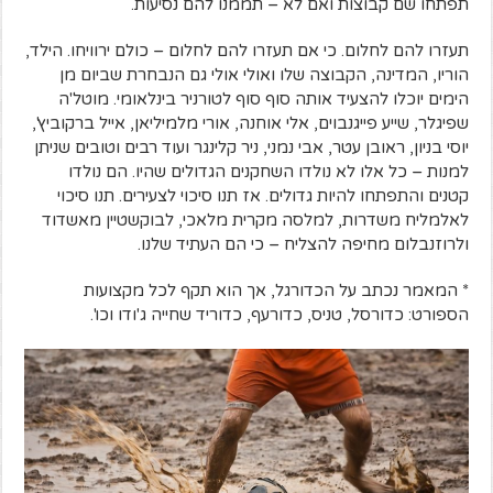
תפתחו שם קבוצות ואם לא – תממנו להם נסיעות.
תעזרו להם לחלום. כי אם תעזרו להם לחלום – כולם ירוויחו. הילד,
הוריו, המדינה, הקבוצה שלו ואולי אולי גם הנבחרת שביום מן
הימים יוכלו להצעיד אותה סוף סוף לטורניר בינלאומי. מוטל'ה
שפיגלר, שייע פייגנבוים, אלי אוחנה, אורי מלמיליאן, אייל ברקוביץ',
יוסי בניון, ראובן עטר, אבי נמני, ניר קלינגר ועוד רבים וטובים שניתן
למנות – כל אלו לא נולדו השחקנים הגדולים שהיו. הם נולדו
קטנים והתפתחו להיות גדולים. אז תנו סיכוי לצעירים. תנו סיכוי
לאלמליח משדרות, למלסה מקרית מלאכי, לבוקשטיין מאשדוד
ולרוזנבלום מחיפה להצליח – כי הם העתיד שלנו.
* המאמר נכתב על הכדורגל, אך הוא תקף לכל מקצועות
הספורט: כדורסל, טניס, כדורעף, כדוריד שחייה ג'ודו וכו'.