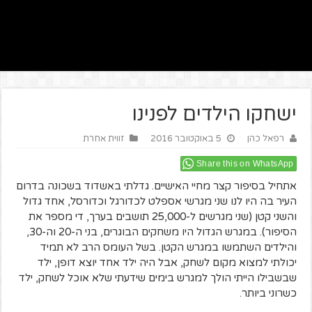
ישחקו הילדים לפנינו
רפאל כהן
5 באוקטובר 2016
זווית אחרת
Share this on WhatsApp
אתחיל בסיפור קצר מחיי האישיים. גדלתי באשדוד בשכונה בדרום
העיר בה היו לנו שני מגרשי אספלט לכדורגל וכדורסל, אחד גדול
והשני קטן (שני מגרשים ל-25,000 תושבים בערך, די מספר את
הסיפור). במגרש הגדול היו משחקים הבוגרים, בני ה-20 וה-30,
והילדים השתמשו במגרש הקטן. בשל העומס הרב לא תמיד
יכולתי למצוא מקום לשחק, אבל היה ילד אחד יוצא דופן, ילד
שבשבילו הייתי הולך למגרש בימים שידעתי שלא אוכל לשחק, ילד
כשרוני ביותר.