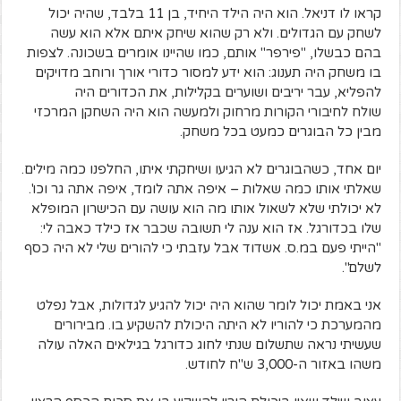
קראו לו דניאל. הוא היה הילד היחיד, בן 11 בלבד, שהיה יכול
לשחק עם הגדולים. ולא רק שהוא שיחק איתם אלא הוא עשה
בהם כבשלו, "פירפר" אותם, כמו שהיינו אומרים בשכונה. לצפות
בו משחק היה תענוג: הוא ידע למסור כדורי אורך ורוחב מדויקים
להפליא, עבר יריבים ושוערים בקלילות, את הכדורים היה
שולח לחיבורי הקורות מרחוק ולמעשה הוא היה השחקן המרכזי
מבין כל הבוגרים כמעט בכל משחק.
יום אחד, כשהבוגרים לא הגיעו ושיחקתי איתו, החלפנו כמה מילים.
שאלתי אותו כמה שאלות – איפה אתה לומד, איפה אתה גר וכו'.
לא יכולתי שלא לשאול אותו מה הוא עושה עם הכישרון המופלא
שלו בכדורגל. אז הוא ענה לי תשובה שכבר אז כילד כאבה לי:
"הייתי פעם במ.ס. אשדוד אבל עזבתי כי להורים שלי לא היה כסף
לשלם".
אני באמת יכול לומר שהוא היה יכול להגיע לגדולות, אבל נפלט
מהמערכת כי להוריו לא היתה היכולת להשקיע בו. מבירורים
שעשיתי נראה שתשלום שנתי לחוג כדורגל בגילאים האלה עולה
משהו באזור ה-3,000 ש"ח לחודש.