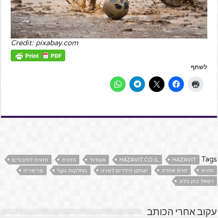
Credit: pixabay.com
לשתף
Tags
HAZAVIT
HAZAVIT.CO.IL
אשדוד
הזווית
הזווית לחיבורים
הזוית
זווית אחרת
ישחקו הילדים לפנינו
מחלקות נוער
פריפריה
רפאל כהן בלוג
עקוב אחרי הכותב