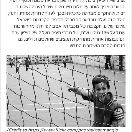
עצוב שילד שאין ביכולת הוריו להשקיע בו את סכום הכסף הרצוי
והמוגזם צריך לוותר על חלום חייו. חלום שיכול היה להצליח בו
רבות ולהתקדם מבחינה כלכלית ובכך לעזור לדורות אחריו. והנה,
הילד הזה נעלם מרדאר הכדורגל. תקציבי הקבוצות בישראל
עולים ועולים. תקציבה של מכבי תל אביב לפי חלק מההערכות
עומד על 135 מיליון ש"ח, של מכבי חיפה מעל ל-75 מיליון ש"ח
וגם קבוצות אחרות מתחזקות תקציבים שהולכים וגדלים, גם
בזכות הסכם השידורים החדש.
Credit to:https://www.flickr.com/photos/geomangio/