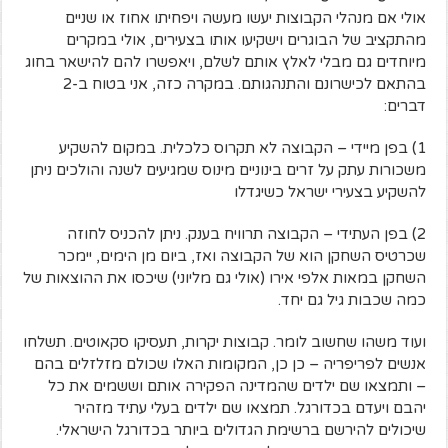
אולי אם מנהלי הקבוצות יעשו מעשה ויפחיתו אחוז או שניים
מהתקציב של הבוגרים וישקיעו אותו בצעירים, אולי במקרים
מיוחדים גם מבלי לאלץ אותם לשלם, ויאפשרו להם להישאר בחוג
בהתאם לכישרונם והתנהגותם. במקרה כזה, אני בטוח ב-2
דברים:
1) בפן מיידי – הקבוצה לא תקרוס כלכלית. במקום להשקיע
משכורות עתק על זרים בינוניים מינוס שמגיעים לשנה והולכים ניתן
להשקיע בצעירי ישראל כשיגדלו
2) בפן העתידי – הקבוצה תרוויח בענק. ניתן להכניס לחוזה
שכרטיס השחקן הוא של הקבוצה ואז, ביום מן הימים, יימכר
השחקן במאות אלפי אירו (אולי גם מליוני) שיכסו את ההוצאות של
כמה שכבות גיל גם יחד.
ועוד משהו שחשוב לומר. קבוצות יקרות, תעסיקו סקאוטים. תשלחו
אנשים לפריפריה – כן כן, המקומות האלו שכולם מזלזלים בהם
– ותמצאו שם ילדים שהמדינה הפקירה אותם וששמים את כל
יהבם ויעדם בכדורגל. תמצאו שם ילדים בעלי עתיד מזהיר
שיכולים להירשם ברשימת הגדולים ביותר בכדורגל הישראלי.