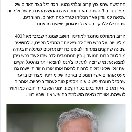
ההרגשה שהפיצוץ קרוב ובלתי נמנע. הכדורגל בצד האדום של
מנצ'סטר ב-3 השנים האחרונות היה מהמשעממים ביבשת ולמרות
שכיאה למועדון פאר הצליחו לגרד כמה תארים, האוהדים,
שהתרגלו ללקק דבש אצל פרגוסון, יוצאים מדעתם.
הרוב המוחלט מתנגד למוריניו, חושב שמנג'ר שבזבז מעל 400
מיליון יורו על רכש חייב להוציא יותר מהסגל הקיים, שלהשאיר
שבעה שחקנים מאחור ולבעוט כדורים ארוכים למעלה זו בגידה
מוחלטת ברוח המועדון. בין המתנגדים לדרישתו לעוד רכש ניתן
למצוא את מי שרוצה לתת לו צ'אנס להוציא יותר מהסגל הקיים
ואת אלו שלא יכולים לחכות לראות אותו אורז מזוודות. ישנם גם
מעט אוהדים אשר תומכים בגרסה של מוריניו ומצדדים בדעה
שהסגל הנוכחי פשוט אינו מספיק טוב לעמוד בציפיות. אומרים
שאין מגנים, חסר בלם בכיר וקיצוני ימני הוא בגדר חובה כמו אוויר
לנשימה. אווירת נכאים מושלמת בה איש אינו שבע רצון.