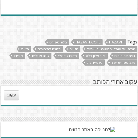
Tags
HAZAVIT
HAZAVIT.CO.IL
בלוג ספורט
הבית של אוהדי הספורט בישראל
הזווית
הזווית לחיבורים
הזוית
זווית לחיבורים
יאיר אלון בלוג
כדורגל אנגלי
ליגה אנגלית
מוריניו
מנצ'סטר יונייטד
פרמייר ליג
עקוב אחרי הכותב
עקוב