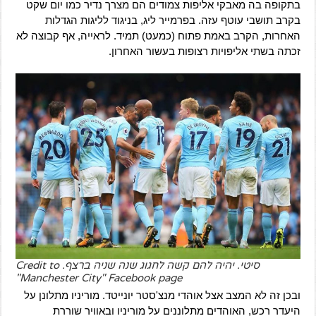
בתקופה בה מאבקי אליפות צמודים הם מצרך נדיר כמו יום שקט
בקרב תושבי עוטף עזה. בפרמייר ליג, בניגוד לליגות הגדלות
האחרות, הקרב באמת פתוח (כמעט) תמיד. לראייה, אף קבוצה לא
זכתה בשתי אליפויות רצופות בעשור האחרון.
סיטי. יהיה להם קשה לחגוג שנה שניה ברצף. Credit to
"Manchester City" Facebook page
ובכן זה לא המצב אצל אוהדי מנצ'סטר יונייטד. מוריניו מתלונן על
היעדר רכש, האוהדים מתלוננים על מוריניו ובאוויר שוררת