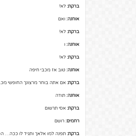
ברקת:
לא!
אוחנה:
ואם
ברקת:
לא!
אוחנה:
ו
ברקת:
לא!
אוחנה:
טוב אז מכבי חיפה
ברקת:
אם אתה בוחר מרצונך החופשי מכבי
אוחנה:
תודה
ברקת:
אסי תרשום
רחמים:
רושם
ברקת:
תפנה למו אלאך ותגיד לו ככה… הפו