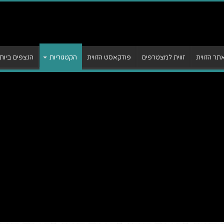
ר הזווית
זווית למצטרפים
פודקאסט הזווית
הקטגוריות
הנצפים ביות