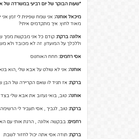
*שעות הבוקר של יום רביעי במשרדה של א
מיכאל אוחנה:
אני שמח שפינית לי זמן אני
מאוד לחוץ. איך מתקדמים איתי?
אלונה ברקת:
קודם כל אני מבקשת ממך שתד
וללכלך על המועדון. זה לא מכובד ולא מש
אסי רחמים:
חחח האוחנוס
אוחנה:
אני לא שולט על אבא שלי ,הוא בנא
ברקת:
אז תגיד לו שאם הקריירה של הבן של
אוחנה:
טוב, בואי נעזוב את אבא שלי בצד ע
ברקת:
טוב, לגביך , אסי תעביר לי הרשימ
רחמים:
בבקשה אלונה , הרגת אותי עם האו
ברקת:
תודה אסי אתה יכול לחזור לשבת