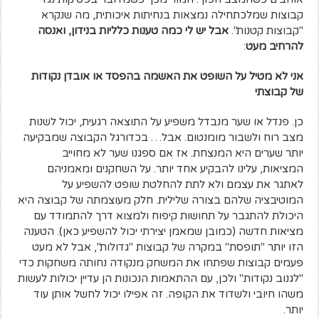
קבוצות שמלכתחילה נמצאות בנחיתות איכותית, מה שנקרא
"קבוצות קטנות".
אבל יש לי כמה טענות כלליות בנידון, ואנסה
להרחיב מעט
:
אני לא מטיל על השופט את האשמה בהפסד או אובדן נקודות
של קבוצתי
כן. פנדל או שער מנבדל משפיע על התוצאה רגעית, יכול לשנות
מצב רוח ולשבור מומנטום. אבל… בכדורגל הקבוצה שמבקיעה
יותר שערים היא המנצחת.
אז אם ספגנו שער לא מחוייב
המציאות, עלינו להבקיע אחד יותר. על השחקנים ומאמניהם
לאתגר את עצמם ולא לתת להחלטת שופט להשפיע על
המוטיבציה שלהם בצורה שלילית. חלק מעוצמתה של קבוצה היא
היכולת להתגבר על תחושות קיפוח ולמצוא דרך להתמודד עם
מציאות חדשה (כמובן שמאמן יצירתי יכול להשפיע כאן). הטענה
הזו יותר "תופסת" במקרה של קבוצות "גדולות", אבל לא מעט
פעמים קבוצות שפתחו את המשחק מנקודה נחותה משחקות כדי
"לגנוב נקודות" ולכן, עם ההתאמות הנכונות הן עדיין יכולות לעשות
משהו חיובי ולשדוד את הקופה. זה אפילו יכול לחשל אותן עוד
יותר.