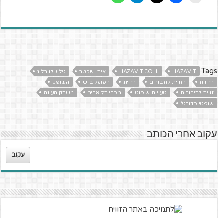
Tags
HAZAVIT
HAZAVIT.CO.IL
איתי שכטר
גיל שלו בלוג
הזווית
הזווית לחיבורים
הזוית
הפועל ב"ש
השופט
זווית לחיבורים
טעויות שיפוט
מכבי תל אביב
משחק העונה
שופטי כדורגל
עקוב אחרי הכותב
עקוב