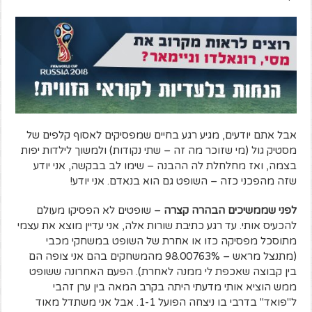
אבל אתם יודעים, מגיע רגע בחיים שמפסיקים לאסוף קלפים של
מסטיק גול (מי שזוכר מה זה – שתי נקודות) ולמשוך לילדות יפות
בצמה, ואז מחלחלת לה ההבנה – שימו לב בבקשה, אני יודע
שזה מהפכני כזה – השופט גם הוא בנאדם. אני יודע!
לפני שממשיכים הבהרה קצרה
– שופטים לא הפסיקו מעולם
להכעיס אותי. עד רגע כתיבת שורות אלה, אני עדיין מוצא את עצמי
מתוסכל מפסיקה כזו או אחרת של השופט במשחקי מכבי
(מתנצל מראש – 98.00763% מהמשחקים בהם אני צופה הם
בין קבוצה שאכפת לי ממנה לאחרת). הפעם האחרונה ששופט
ממש הוציא אותי מדעתי היתה בקרב המאה בין ערן זהבי
ל"פואד" בדרבי בו ניצחה הפועל 1-1. אבל אני משתדל מאוד