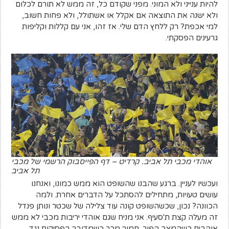
להיות ענייני ולא המוני. מפני שקודם כל, זה ממש לא תורם לכלום
ולא ישנה את התוצאה אם אקלל או אשתולל, ולא פחות חשוב,
למי אכפת? רק ללחץ הדם שלי. אז זהו, אני עם קללות וקליפות
גרעינים הפסקתי.
אוהדי מכבי תל אביב. קרדיט – דף הפייסבוק הרשמי של מכבי
תל אביב
ועכשיו לעניין. ברגע שהבנו שהשופט הוא ממש כמונו, ואנחנו
עושים טעויות, מתחילים להסתכל על הדברים אחרת. ולמה
הכוונה?
נכון, שכשהשופט קונה עוד צלילה של שכטר ונותן פנדל
זה מעלה קצת ת'סעיף. אני מניח שגם אוהדי יריבות מכבי לא ממש
אוהבים כשהמצב הפוך. חמור מכך כשמדובר בפסיקות נגד