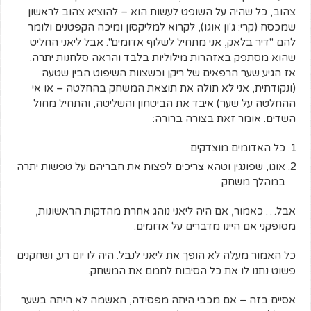
צהוב, כל שהיה על השופט לעשות הוא – להוציא צהוב לראשון
שמכסח (קרי: ג'ון אוגו), לקרוא למליקסון ומיכה הקפטנים ולומר
להם "דיר בלאק, אני מתחיל לשלוף אדומים". אבל ליאני החליט
שהוא מסתפק באזהרות מילוליות בלבד והראה סלחנות יתרה.
אז הגיע שער הרפאים של ריקן וכשצוות השיפוט הבין שטעה
(ונקודתית, אני לא תולה את תוצאת המשחק בהחלטה – או אי
ההחלטה על שער) איבד את הביטחון והשליטה, והתחיל מחול
השדים. אומר זאת בצורה ברורה:
כל האדומים מוצדקים
אוגו, שפונגין וטהא צריכים לפצות את חבריהם על טפשות יתרה
במהלך משחק
אבל… כאמור, אם היה ליאני נוהג אחרת מהדקות הראשונות,
מסופקני אם היינו מדברים על אדומים.
כל האמור מעלה לא הופך את ליאני לנבל. היה לו יום רע, ושחקנים
פשוט נתנו לו את כל הסיבות לחמם את המשחק.
אסיים בזה – אם מכבי היתה מפסידה, האשמה לא היתה בשער