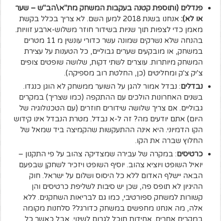
פנדלים (ותוספת קטנה בעקבות המשחק מת"א\הב"ש – שער
או לא):
אנחנו בשנת 2018 למען השם. לא צריך בכלל בקשת
מאמן כדי לצפות תוך שניות בשידור חוזר משלוש-ארבע זוויות.
בהנחה שלא נשרקים שמונה עשר כדורי עונשין מ 11 מטרים
במשחק, או מובקעים שערים גבוליים, כל הטענות על עצירת
המשחק מיותרות. עוצרים לשתי דקות, שלושה שופטים צופים
צ'יק צ'ק ומחליטים (כן, החלטת רוב מספיקה).
נבדלים
: נבדל אמור להגן על השוער ממשחק לא הוגן כנגדו.
בשנים האחרונות הולכים עם ההתקפה (כמו שצריך) במקרים
גבוליים. אם צריך שלושה שידורים חוזרים (עם הטכנולוגיה של
היום) אתם יודעים מה? זה ל-א נבדל. מטרת הנבדל אינו קידוש
הקו הדמיוני. היא אינה ההתעקשות שהקמיצה ביד שמאל של
החלוץ שברה את הקו.
כרטיסים
: במקרה של עבירה שמצדיקה צהוב על פי התקנון –
יואיל השופט ויוציא צהוב. יוסיף השופט ויזכיר לשחקן שבפעם
הבאה יישלף האדום ללא כל היסוס ושלום על ישראל. חוק
ההיגיון לא תופס פה, שכן יש סיבות לשליפת כרטיסים והן
קשורות למשחק ספורטיבי, כמו גם לבריאות השחקנים. ללא
אלה, מה אנחנו מחפשים במשחק כדורגל? סלחנות מקומה
במקרים אחרים. אחידות תוכל לגרום לשינוי, אבל כאשר כל