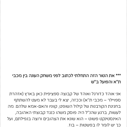
*** את הטור הזה התחלתי לכתוב לפני משחק העונה בין מכבי
ת"א והפועל ב"ש
אני אוהד כדורגל ואוהד של קבוצה ספציפית כאן בארץ (אזהרת
ספויילר – מכבי ת"א) וככזה, יצא לי בעבר לא מעט להשתתף
בחגיגת הקורבנות של קילול השופט, קווניו והאם-אמא שלהם. מה
לעשות, ברגע שהנ"ל היה פוסק משהו כנגד קבוצתי האהובה,
האינסטינקט פשוט – הוא שונא את הצהובים ורוצה בנפילתם, ועל
כך יש לומר לו בפשטות – בוז.