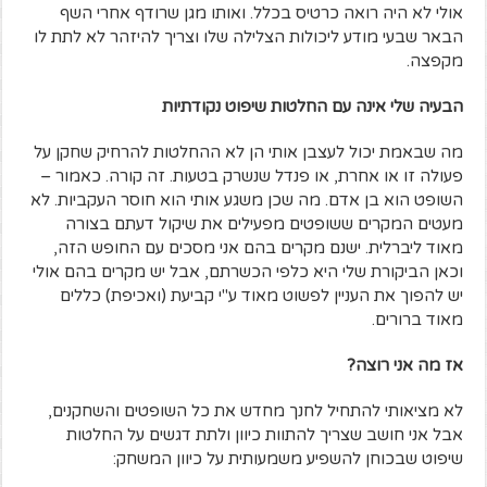
אולי לא היה רואה כרטיס בכלל. ואותו מגן שרודף אחרי השף
הבאר שבעי מודע ליכולות הצלילה שלו וצריך להיזהר לא לתת לו
מקפצה.
הבעיה שלי אינה עם החלטות שיפוט נקודתיות
מה שבאמת יכול לעצבן אותי הן לא ההחלטות להרחיק שחקן על
פעולה זו או אחרת, או פנדל שנשרק בטעות. זה קורה. כאמור –
השופט הוא בן אדם. מה שכן משגע אותי הוא חוסר העקביות. לא
מעטים המקרים ששופטים מפעילים את שיקול דעתם בצורה
מאוד ליברלית. ישנם מקרים בהם אני מסכים עם החופש הזה,
וכאן הביקורת שלי היא כלפי הכשרתם, אבל יש מקרים בהם אולי
יש להפוך את העניין לפשוט מאוד ע"י קביעת (ואכיפת) כללים
מאוד ברורים.
אז מה אני רוצה?
לא מציאותי להתחיל לחנך מחדש את כל השופטים והשחקנים,
אבל אני חושב שצריך להתוות כיוון ולתת דגשים על החלטות
שיפוט שבכוחן להשפיע משמעותית על כיוון המשחק: