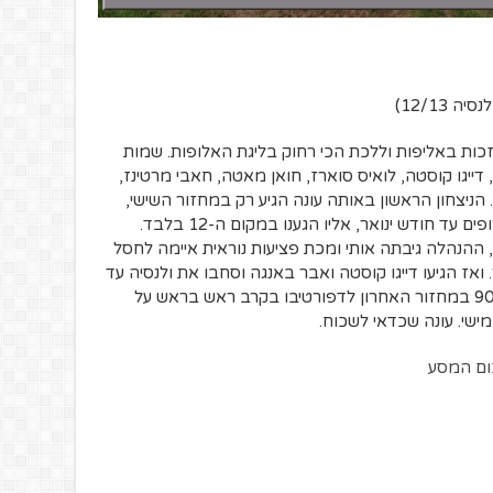
סיה 12/13)
בציפיה לזכות באליפות וללכת הכי רחוק בליגת האלופות. שמות
, דייגו קוסטה, לואיס סוארז, חואן מאטה, חאבי מרטינז,
. הניצחון הראשון באותה עונה הגיע רק במחזור השישי,
ולאחריו לא הצלחנו לרשום שני ניצחונות רצופים עד חודש ינואר, אליו הגענו במקום ה-12 בלבד.
ההנהלה גיבתה אותי ומכת פציעות נוראית איימה לחסל
ז הגיעו דייגו קוסטה ואבר באנגה וסחבו את ולנסיה עד
המקום השלישי, רק כדי להפסיד בדקה ה-90 במחזור האחרון לדפורטיבו בקרב ראש בראש על
שי. עונה שכדאי לשכוח.