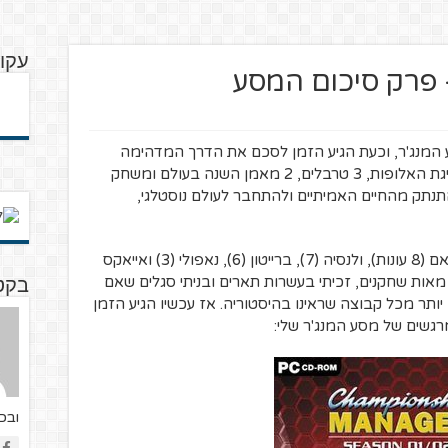
עקוב
 פרק סיכום המסע
ע המנג'ר, וכעת הגיע הזמן לסכם את הדרך המדהימה
שעברתי. 6 חודשים, 5 קבוצות, 4 זכיות בליגת האלופות, 3 טרבלים, 2 מאמן השנה בעולם ומשחק
תנתק מהחיים האמיתיים ולהתחבר לעולם נוסטלגי,
במהלך 25 העונות הללו אימנתי את ווסטהאם (8 עונות), ולנסיה (7), ברייטון (6), נאפולי (3) ואייאקס
תי מאות שחקנים, זכיתי בעשרות תארים ובניתי סגלים שאם
בקטנ
יותר מכל קבוצה שראינו בהיסטוריה. אז עכשיו הגיע הזמן
גשים של מסע המנג'ר שלי:
ובכדו