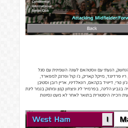
נחשק, הגעתי עם ווסטהאם לעונה השמינית עם סגל
יו פרדיננד, מייקל קאריק, ג'ו קול ופרנק למפארד,
ון טרי, דייוויד בקהאם, רונאלדיניו, אריין רובן וסטיבן
בגביע הליגה, בפרמייר ליג וניצחון קטן ומתוק בגמר ליגת
 השביעית וזכייה היסטורית בתואר לאחר לא מעט נסיונות