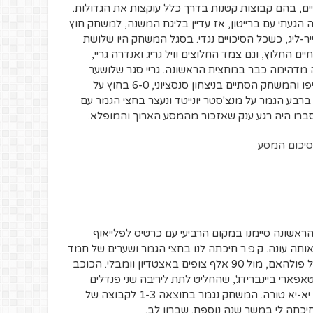
ים, בהם קבוצות קטנות בדרך כלל עוקצות את הגדולות.
 הגעתי עם ברייטון, אז עדיין בליגת המשנה, למשחק חוץ
-ליג, כשכל הסיכויים נגדי. בסגל המשחק היו שלושת
ם החלוץ, וגם צמד החלוצים וויל גריג ואנדרה גריי,
 מדהימה כבר במחצית הראשונה. גריי סגר שלושער
במחצית השנייה, אנתוני נוקארט וחמד הוסיפו והמשחק הסתיים בניצחון סנסציוני, 6-0 בחוץ על
ברבע הגמר על מנצ'סטר יונייטד ונעצר בחצי הגמר עם
לסברו היה רגע ענק שאזכור מהמסע הארוך והמופלא.
 הראשונה סיימנו במקום הרביעי עם כרטיס לפלייאוף
ותה עונה. ק.פ.ר חיכתה לנו בחצי הגמר ושערים של חמד
וגריג הספיקו כדי לעלות לגמר הפלייאוף מול פולהאם, מול 90 אלף צופים באצטדיון וומבלי. הכוכב
פארי ביינברידג', שהחליט לתת ליריבה שני פנדלים
ובנוסף להרחיק את השחקן הכי חשוב שלי, יא-יא טורה. המשחק נגמר בתוצאה 1-3 לקבוצה של
חיכתה לי במשך שנה נוספת. שברון לב.