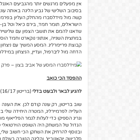
אין מפעלים מרגשים יותר מהגביעים האנגלי
בסיבוב השלישי של גביע הליגה באותה עונה
קשה מול מידלסברו מהחלק העליון בפרמייר
הישראלים, תומר חמד, בירם כיאל וטל בן-חיי
שדאגו להמם את תושבי הצפון עם שלישייה
קבוצת פריימרליג. המסע המשיך עם ניצחון 
הדחה מול ליברפול, ועדיין, הניצחון במיד
ההפסד הכי כואב
להגיע לבאר ולבעוט בדלי
(ברייטון 16/17)
שוב ברייטון, רק עונה קודם לכן. את העונה
העלייה לפרמיירליג, המטרה היחידה שלי בא
הגדול של המשחק היה השופט הוירטואלי טא
סלבישה יוקאנוביץ', והליגה הטובה בעולם 