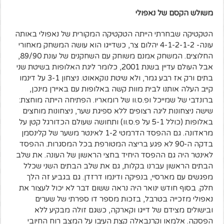
משולש הקסם של נאפולי
הטקטיקה שבחרתי הייתה הטקטיקה המקורית של נאפולי באותה
עונה- 4-1-2-1-2 יהלום צר, כשדייגו הוא עושה המשחק מאחורי
החלוצים. המשחק אמנם משוחק עם השחקנים של עונת 89/90,
אבל העולם עדיין בשנת 2001, כלומר ליגת האלופות בשיטת שני
בתים ורק אז רבע גמר, ולא שיטת נוקאאוט. ניצחון 3-1 על דינמו
קייב העלה אותנו לבית מוות קשה באלופות עם באיירן מינכן,
ברונדבי של שמייכל ופ.ס.וו של רומאריו. הפתיחה הייתה מוחצת:
שישה ניצחונות ליגה רצופים ללא ספיגת שער, ניצחונות מוחצים
באלופות (כולל 5-1 על פ.ס.וו) ותחושה שעולם הכדורגל קטן על
מראדונה. גם ההפסד הדרמטי 1-2 לאינטר משער של קלינסמן
בדקה ה-90 לא פגע בריצה המטורפת בכל המסגרות. ההפסד
לאינטר היה גם ההפסד היחיד בחצי הראשון של העונה. את שלב
הבתים הראשון עברנו בקלות, גם את שלב הבתים השני שכלל
מפגשים עם מארסיי, בנפיקה ודינמו דרזדן. גם בגביע זה הלך
חלק. בסוף חודש ינואר היה נראה ששום דבר לא יכול לעצור את
נאפולי מזכייה בטרבל, בזכות מספר דו ספרתי של שערים
ובישולים מצידם של דייגו וקארקה, כשגם זולה מבקיע ללא
הפסקה. אלמאו וקרנבאלה קצת העיבו על המצב רוח החיובי