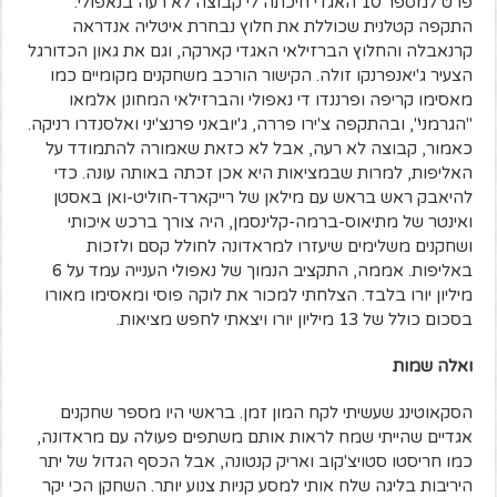
פרט למספר 10 האגדי חיכתה לי קבוצה לא רעה בנאפולי:
התקפה קטלנית שכוללת את חלוץ נבחרת איטליה אנדראה
קרנאבלה והחלוץ הברזילאי האגדי קארקה, וגם את גאון הכדורגל
הצעיר ג'יאנפרנקו זולה. הקישור הורכב משחקנים מקומיים כמו
מאסימו קריפה ופרננדו די נאפולי והברזילאי המחונן אלמאו
"הגרמני", ובהתקפה צ'ירו פררה, ג'יובאני פרנצ'יני ואלסנדרו רניקה.
כאמור, קבוצה לא רעה, אבל לא כזאת שאמורה להתמודד על
האליפות, למרות שבמציאות היא אכן זכתה באותה עונה. כדי
להיאבק ראש בראש עם מילאן של רייקארד-חוליט-ואן באסטן
ואינטר של מתיאוס-ברמה-קלינסמן, היה צורך ברכש איכותי
ושחקנים משלימים שיעזרו למראדונה לחולל קסם ולזכות
באליפות. אממה, התקציב הנמוך של נאפולי הענייה עמד על 6
מיליון יורו בלבד. הצלחתי למכור את לוקה פוסי ומאסימו מאורו
בסכום כולל של 13 מיליון יורו ויצאתי לחפש מציאות.
ואלה שמות
הסקאוטינג שעשיתי לקח המון זמן. בראשי היו מספר שחקנים
אגדיים שהייתי שמח לראות אותם משתפים פעולה עם מראדונה,
כמו חריסטו סטויצ'קוב ואריק קנטונה, אבל הכסף הגדול של יתר
היריבות בליגה שלח אותי למסע קניות צנוע יותר. השחקן הכי יקר