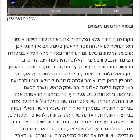
(לחץ להגדלה)
ובסוף הגרמנים מנצחים
הקבוצה היחידה שלא הצלחתי לנצח באותה עונה הייתה אינטר.
היא הנחילה לנו את ההפסד הראשון בליגה, וגם את השני. לכן
ארבעת המפגשים שלנו עם הנראזורי באזור מרץ-אפריל במסגרת
חצי גמר הגביע ורבע גמר האלופות היו מפחידים. הדו קרב
הראשון התרחש בגביע. יורגן קלינסמן כבש שער במשחק הראשון
בסן פאולו ולותר מתיאוס עזר לוולטר זנגה לשמור על שער נקי
בגומלין בסאן סירו. אינטר עלתה לגמר מול מילאן ואני נותרתי עם
רצון לנקום בליגת האלופות. המשחק הראשון נערך הפעם
במילאנו. מראדונה כבש שער חוץ יקר במחצית הראשונה אבל
שוב החלוץ הגרמני של אינטר היה שם כדי להציל אותה עם צמד
במחצית השנייה. בגומלין הוא היה זה שעקץ ראשון, האג'י השווה
במחצית השנייה ומראדונה שלח את המשחק להארכה ולפנדלים,
שם זיקו החמיץ ואנדראס ברמה, הגרמני השלישי בקבוצה, כבש
את הפנדל המכריע מול גויקוצ'אה, בדיוק כפי שכבש בגמר
מונדיאל 90, ושלח את אינטר לחצי הגמר. אין טרבל, אין דאבל,