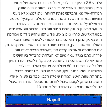
עלה לי 2.8 מיליון יורו בלבד, אבל מדובר במציאה של ממש –
הגאון מבוקרשט, גיאורגי האג'י. בכלל, באותם שנים השוק
המזרח-אירופאי והבלקני נפתח לרווחה וניתן למצוא לא מעט
מציאות באזור זה של היבשת, כמו ברטיסלב זיבקוביץ' וסיניסה
מיחאילוביץ' שהגיעו תמורת סכום נמוך מיוגוסלביה. לעמדת
השוער הראשון הוזנק חברו הטוב של דייגו והגיבור של ארגנטינה
במונדיאל 90', סרחיו גויקוצ'אה. עוד שחקן שהגיע מדרום אמריקה
הוא קאפו, המגן הימני הטוב בהיסטוריה לטעמי, שעבר מסאו
פאולו. תומאס ברולין, הסופרסטאר השבדי הראשון הצטרף לחזק
את ההתקפה ומאסימו קררה הגיע לעמדת הבלם לצידו של
פררה, סתם בגלל שאף פעם לא הצלחתי להבדיל בין השניים
כשהייתי ילד.השם הכי גדול שהגיע יכל בקלות להצית את הדמיון
של כל ילד בשנות ה-80 שחלם על שיתוף פעולה בינו לבין
מראדונה, והוא כמובן זיקו, הכוכב הגדול של נבחרת ברזיל
בתחילת שנות ה-80. למרות ש'פלה הלבן' כבר בן 36, הוא עדיין
נחשב במשחק לקוסם שיכול לתרום מהספסל, וגם היחיד שיכול
להחליף את מראדונה בעמדה של מספר 10.