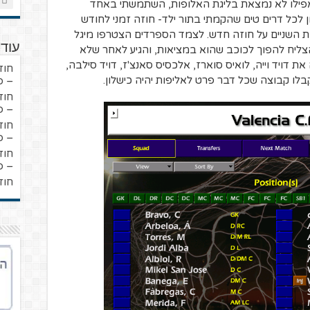
אפילו לא נמצאת בליגת האלופות, השתמשתי באחד
 לכל דרים טים שהקמתי בתור ילד- חוזה זמני לחודש
השניים על חוזה חדש. לצמד הספרדים הצטרפו מיגל
עוד 
הצליח להפוך לכוכב שהוא במציאות, והגיע לאחר שלא
 דויד וייה, לואיס סוארז, אלכסיס סאנצ'ז, דויד סילבה,
חוז
בלו קבוצה שכל דבר פרט לאליפות יהיה כישלון.
– פ
חוז
– פ
חוז
– פ
חוז
– פ
חוז