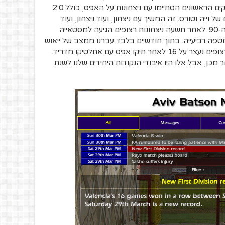
מעולה ומעוררת התפעלות. ארבעת המשחקים הראשונים הסתיימו עם ניצחונות על האפס, כולל 2:0
 וייה וטורס. זה המשיך עם ניצחון, ועוד ניצחון, ועוד
ניצחון, חלקם מוחצים וחלקם ממש בדקה ה-90. לאחר תשעה ניצחונות רצופים הגיעה למסטאייה
טפה רביעייה. בתוך חודשיים בלבד עברנו ממצב של ייאוש
למקום הראשון בספרד. רצף הניצחונות הרצופים נעצר על 16 לאחר תיקו אפס עם אתלטיקו מדריד.
מכן, אבל אלו היו איבודי הנקודות היחידים שלנו לשנת