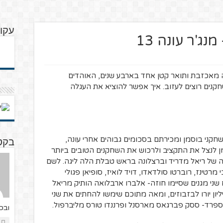
עקו
ג'ר עונה 13
רי עונה מאכזבת ותואר קטן אחד בארבע שנים, האוהדים
קנים רוצים לעזוב. איך אפשר להוציא את העגלה
חקני בוסמן ומכירתם בסכומים גבוהים אחרי עונה,
בקט
ן לנצל את התקציב ולרכוש את השחקנים הטובים ביותר
ה של ריאל מדריד וברצלונה בראש טבלת הלה ליגה. לשם
טינז, רוברטו סולדאדו, דויד לואיז, סופיאן פגולי
ני מגנים שסיימו חוזה- אלברו ארבלואה הותיק מריאל
יאנו הברזילאי מסביליה. היו לי 150 מיליון יורו לבזבוזים, ומאה מתוכם שימשו להחתים את שני
פרד- ססק פברגאס מארסנל ופרננדו טורס מליברפול.
ובכדו