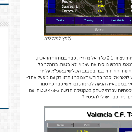
(לחץ להגדלה)
העונה התחילה בצורה הכי טוב שיכולה להיות: ניצחון 2:1 על ריאל מדריד, כבר במחזור הראשון,
גאס. הרכש מוכיח את עצמו? לא בטוח. במהלך כל
ונות והודחתי כבר בסיבוב השלישי באופ"א על ידי
ע לויאריאל. כבר בחודש דצמבר נותרנו רק עם מפעל אחד-
י במסטאייה הגיעה לסיומה, ובראשי כבר כירסמו
מחשבות על אימון נבחרת. בחוסר חשק ואיכפתיות עברתי לשחק בטקטיקה חדשה 4-3-3 שטוח, עם
ם. מה כבר יש לי להפסיד?