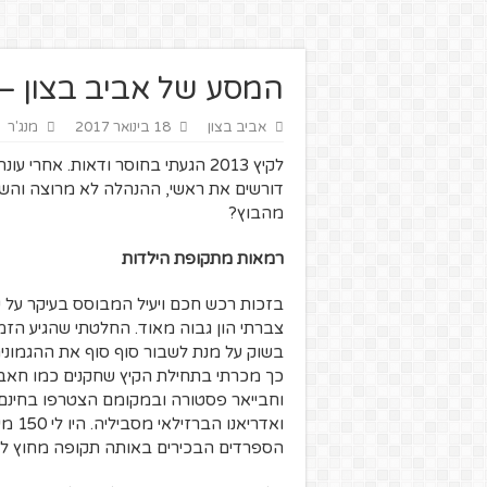
המסע של אביב בצון – מנ
אביב בצון
18 בינואר 2017
מנג'ר
לקיץ 2013 הגעתי בחוסר ודאות. אח
דורשים את ראשי, ההנהלה לא מרוצה והשח
מהבוץ?
רמאות מתקופת הילדות
בזכות רכש חכם ויעיל המבוסס בעיקר על ש
צברתי הון גבוה מאוד. החלטתי שהגיע הזמ
בשוק על מנת לשבור סוף סוף את ההגמוני
כך מכרתי בתחילת הקיץ שחקנים כמו חאבי מר
וחבייאר פסטורה ובמקומם הצטרפו בחינם ש
ואדר
הספרדים הבכירים באותה תקופה מחוץ לס