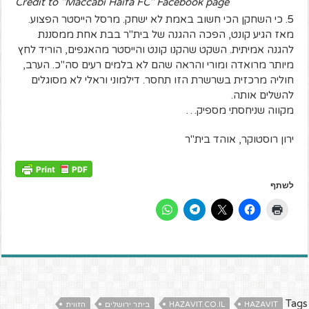
Credit to "Maccabi Haifa FC" Facebook page
5. כי השחקן הכי חשוב באמת לא ישחק. מרסל הייסטר הפצוע.
מאז הגיע קונט, הפכה ההגנה של בית"ר בבת אחת ממסננת
להגנה אמיתית. השקט שהקנו קונט והייסטר מהאגפים, הוריד לחץ
מיותר מרואדה ומורי והראה שהם לא בלמים רעים סה"כ. הערב,
חוליה מרכזית בשרשרת הזו תחסר. דילמוני וראלי לא מסוגלים
להשלים אותה.
מקווה שניחסתי מספיק…
ירון רוסטוקר, אוהד בית"ר
לשתף
Tags
HAZAVIT
HAZAVIT.CO.IL
ביתר ירושלים
הזווית