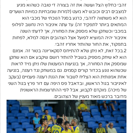
זהבי כחלוץ הצל ועושה את זה בצורה די טובה כשהוא מגיע
למצבים רבים וכובש לא מעט (למרות שמבחינת כמויות השערים
הוא לא משתווה לזהבי, כרגע בסגל הנוכחי של מכבי הוא
המתאים ביותר לתפקיד זה). עד עתה איגיבור היה נחשב לפלופ
במכבי וכשחקן שלא מספק את הסחורה, אך לדעתי השנה
איגיבור יהיה המוציא לפועל אצל הצהובים וינסה למלא, לפחות
בתפקוד, את החור שהותיר אחריו זהבי.
2.בכל זאת, לא ניתן שלא להתייחס לסקאריונה בטור זה. אמנם
הוא לא שיחק מספיק בשביל להותיר רושם שיקבע אם הוא שחקן
שמספק את הסחורה, אך בנגיעות המעטות שלו ניתן מיד לראות
שכשהוא נוגע בכדור קורים קסמים. גם במשחק נגד רעננה, בנגיעה
אחת אמנותית הוא הצליח לשבור את הגנת רעננה פעמיים (בעקב
לאיגייבור בגול הראשון, ובדאבל פס היפה עם דור פרץ בגול השני
של מיכה). מוקדם לקבוע, אבל לפי ההתרשמות הראשונית
מדובר ברכש מאוד מעניין של הצהובים.