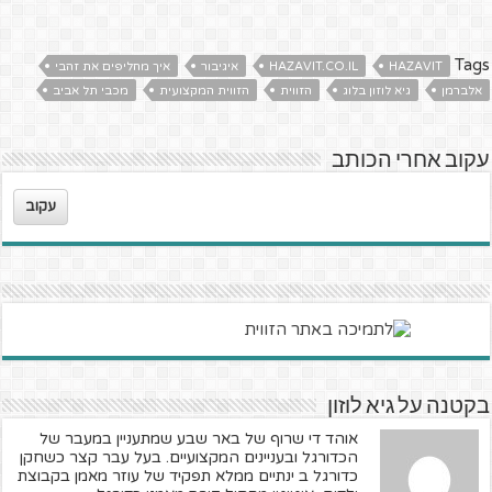
Tags
HAZAVIT
HAZAVIT.CO.IL
איגיבור
איך מחליפים את זהבי
אלברמן
גיא לוזון בלוג
הזווית
הזווית המקצועית
מכבי תל אביב
עקוב אחרי הכותב
עקוב
בקטנה על גיא לוזון
אוהד די שרוף של באר שבע שמתעניין במעבר של
הכדורגל ובעניינים המקצועיים. בעל עבר קצר כשחקן
כדורגל ב ינתיים ממלא תפקיד של עוזר מאמן בקבוצת