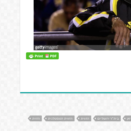
אן
בית"ר ירושליים
הזווית
הזווית הנוסטלגית
הזוית