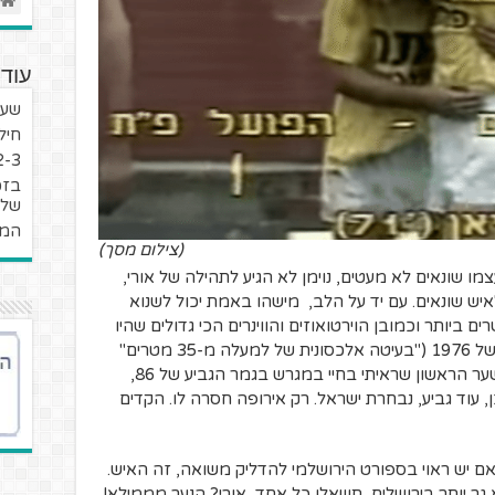
עוד 
שער
חיל
1-2-3 מ-
בזכ
שלי
המה
(צילום מסך)
צמו שונאים לא מעטים, נוימן לא הגיע לתהילה של אורי,
איש שונאים. עם יד על הלב, מישהו באמת יכול לשנוא
 ביותר וכמובן הוירטואוזים והווינרים הכי גדולים שהיו
לנו. מבננת הניצחון הראשונה בגמר הגביע של 1976 ("בעיטה אלכסונית של למעלה מ-35 מטרים"
בלשונו של נחמיה בן אברהם ז"ל), דרך השער הראשון שראיתי בחיי במגרש בגמר הגביע של 86,
 עוד גביע, נבחרת ישראל. רק אירופה חסרה לו. הקדים
אם יש ראוי בספורט הירושלמי להדליק משואה, זה האיש.
ר יותר בירושלים, תשאלו כל אחד, אורי? הנער מממילא!