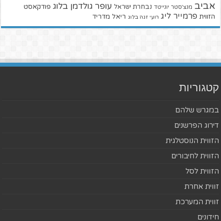
אביב
עופר גולדמן בלוג
פודקאסט
נבחרת ישראל
מנצ'סטר יונייטד
פרמייר ליג
הזווית
ריאל מדריד
רועי זגה בלוג
קטגוריות
במגרש שלהם
דירוג הפרשנים
הזווית הנוסטלגית
הזווית לחיבורים
הזווית לסל
זווית אחרת
זווית המערכת
חידונים