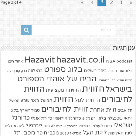
3
»
4
2
1
«
Page 3 of 4
ענן תגיות
hazavit.co.il
Hazavit
NBA
podcast
אהוד ריבן
בלוג ספורט
ביתר ירושלים
ברצלונה
בלוג
אתר הזווית
ברק קורן בלוג
הבית של אוהדי הספורט
הבית של אוהדי הספורט
הזווית
הזווית
בישראל
הזווית המקצועית
הזוית
לחיבורים
הזווית לסל
הפועל באר שבע
הפועל
זווית לחיבורים
זווית אחרת
טמיר זוארץ בלוג
תל אביב
כדורגל
יוחאי שטנצלר בלוג
כדורגל אירופאי
כדורגל אנגלי
יורגן קלופ
ישראלי
ליברפול
ליגה אנגלית
כדורגל עולמי
כדורסל
כדורסל ישראלי
לה ליגה
ליגת העל
מכבי תל
מכבי חיפה
ליגת האלופות
מונדיאל 2018