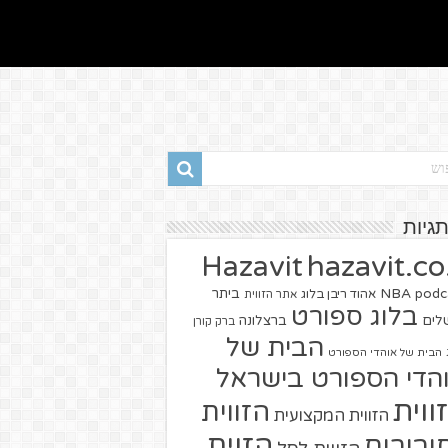
תגיות
hazavit.co.
Hazavit
NBA
podc
ביתר
אהוד ריבן בלוג
אתר הזווית
בלוג ספורט
שלים
ברצלונה
ברק קורן
הבית של
הבית של אוהדי הספורט
הדי הספורט בישראל
ווית
הזווית
הזווית המקצועית
הזוית
יבורים