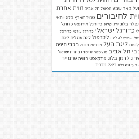
הזווית לסל
זווית אחרת
על באר שבע
הפועל תל אביב
וית לחיבורים
טמיר זוארץ בלוג
יוחאי
צלר בלוג
כדורגל אירופאי
כדורגל
יורגן קלופ
כדורגל ישראלי
י
כדורגל עולמי
כדורסל
ליברפול
ליגת
ליגה אנגלית
סל ישראלי
לה ליגה
ליגת העל
מכבי חיפה
ופות
מונדיאל 2018
בי תל אביב
נבחרת ישראל
מנצ'סטר יונייטד
ר גולדמן בלוג
פרמייר
פודקאסט הזווית
ריאל מדריד
רועי זגה בלוג