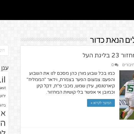
ם הנאת כדור
גת העל
חיבורים
0
ענן 
כמו בכל שבוע מורן כהן מסכם לנו את השבוע
il
והפעם: צמצום הפער בצמרת, וידאר "הממליח"
קיארטנסון, עידן שמש, מכבי פ"ת, דקל קינן
ast
וכמובן אי אפשר בלי קושיות המחזור.
ירו
המשך לקרוא »
בלוג
או
הז
לח