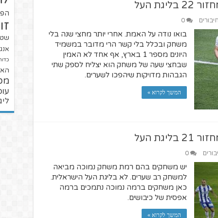
גת העל
הפו
חיבורים
0
זו
בואו נודה על האמת. אחרי יותר מחצי שנה בלי
שטנ
משחק ובכלל בלי קשר הרי מדובר במשמיד
אנגל
היונים מספר 1 בארץ, אף אחד לא האמין
כדור
שבחצי שעה של משחק הוא יצליח לספק שתי
האל
הגבהות מדויקות שיהפכו לשערים.
מכ
עופ
המשך לקרוא »
ליג
גת העל
בורים
0
יש משחקים בהם רמת משחק נמוכה מביאה
למשחק רב שערים. לא בליגת העל הישראלית.
כאן משחקים ברמה נמוכה נתמכים ברמה
אפסית של כיבושים.
המשך לקרוא »